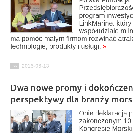
Polska Fundacja
Przedsiębiorczoś
program inwestyc
LinkMarine, który
współudziale m.i
ma pomóc małym firmom rozwinąć atra
technologie, produkty i usługi.
»
2016-06-13
PŻB
Dwa nowe promy i dokończeni
perspektywy dla branży mors
Obie deklaracje p
zakończonym 10 
Kongresie Morsk