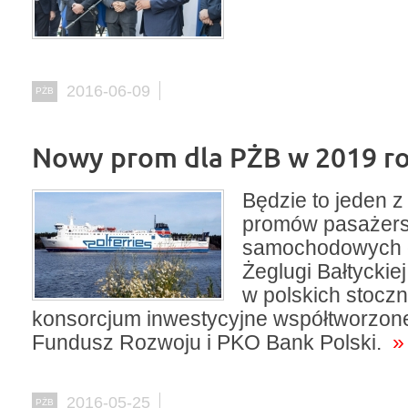
2016-06-09
PŻB
Nowy prom dla PŻB w 2019 r
Będzie to jeden 
promów pasażers
samochodowych d
Żeglugi Bałtyckiej
w polskich stocz
konsorcjum inwestycyjne współtworzone
Fundusz Rozwoju i PKO Bank Polski.
»
2016-05-25
PŻB