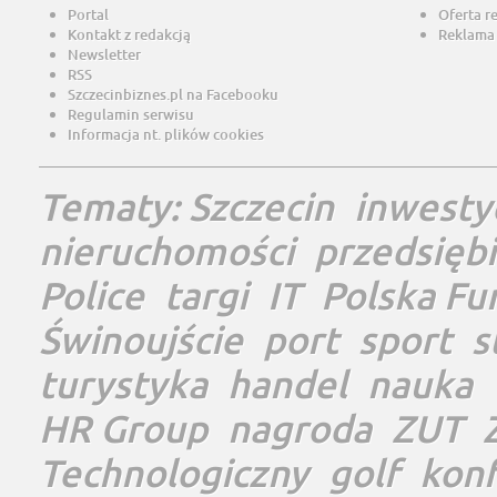
Portal
Oferta r
Kontakt z redakcją
Reklama
Newsletter
RSS
Szczecinbiznes.pl na Facebooku
Regulamin serwisu
Informacja nt. plików cookies
Tematy:
Szczecin
inwesty
nieruchomości
przedsięb
Police
targi
IT
Polska Fu
Świnoujście
port
sport
s
turystyka
handel
nauka
HR Group
nagroda
ZUT
Technologiczny
golf
konf