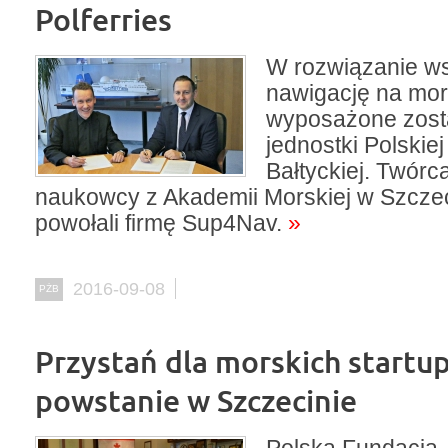
Polferries
W rozwiązanie w
nawigację na mo
wyposażone zost
jednostki Polskiej
Bałtyckiej. Twór
naukowcy z Akademii Morskiej w Szczeci
powołali firmę Sup4Nav.
»
2016-09-08
PŻB
Przystań dla morskich startu
powstanie w Szczecinie