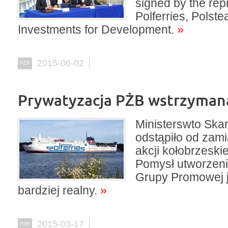
signed by the rep
Polferries, Polst
Investments for Development.
»
2015-06-02
PŻB
Prywatyzacja PŻB wstrzyman
Ministerswto Ska
odstąpiło od zam
akcji kołobrzeski
Pomysł utworzeni
Grupy Promowej j
bardziej realny.
»
2015-03-17
PŻB