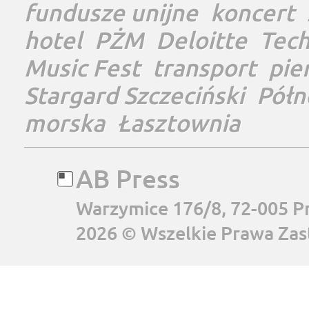
fundusze unijne
koncert
hotel
PŻM
Deloitte
Tec
Music Fest
transport
pie
Stargard Szczeciński
Półn
morska
Łasztownia
AB Press
Warzymice 176/8, 72-005 P
2026 © Wszelkie Prawa Zas