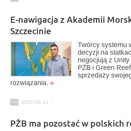
E-nawigacja z Akademii Morsk
Szczecinie
Twórcy systemu
decyzji na statk
negocjują z Unity
PŻB i Green Reef
sprzedaży swoje
rozwiązania.
»
2015-06-10
PŻB
PŻB ma pozostać w polskich 