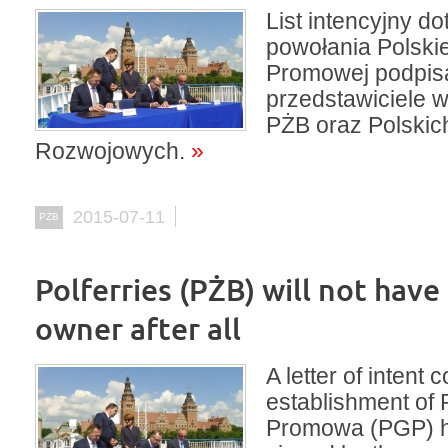
List intencyjny d
powołania Polski
Promowej podpisa
przedstawiciele 
PŻB oraz Polskich
Rozwojowych.
»
2015-07-11
PŻB
Polferries (PŻB) will not have
owner after all
A letter of intent
establishment of
Promowa (PGP) 