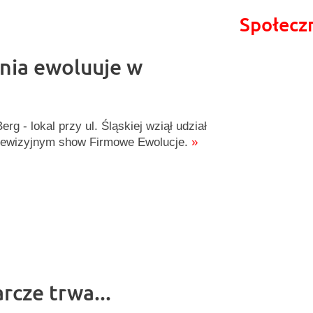
Społecz
rnia ewoluuje w
Berg - lokal przy ul. Śląskiej wziął udział
lewizyjnym show Firmowe Ewolucje.
»
cze trwa...