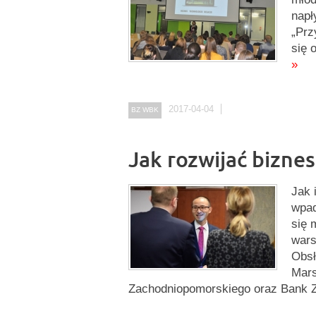
napł
„Prz
się 
»
2017-04-04
BZ WBK
Jak rozwijać bizne
Jak 
wpad
się 
wars
Obsł
Mar
Zachodniopomorskiego oraz Bank 