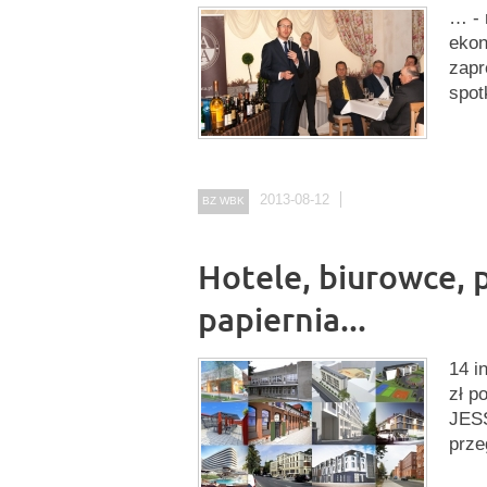
… - 
ekon
zapr
spot
2013-08-12
BZ WBK
Hotele, biurowce, 
papiernia...
14 i
zł p
JESS
prze