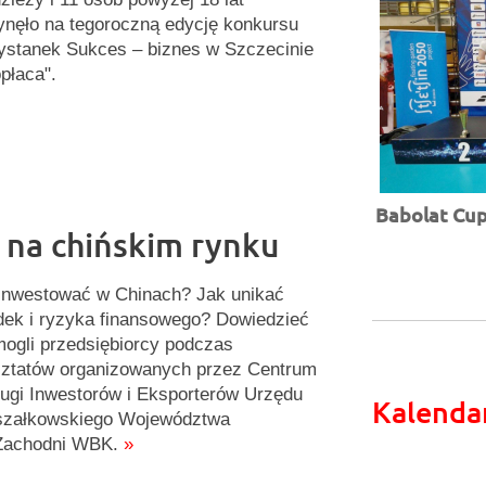
ynęło na tegoroczną edycję konkursu
ystanek Sukces – biznes w Szczecinie
opłaca".
Babolat Cup 
s na chińskim rynku
inwestować w Chinach? Jak unikać
ek i ryzyka finansowego? Dowiedzieć
mogli przedsiębiorcy podczas
ztatów organizowanych przez Centrum
ugi Inwestorów i Eksporterów Urzędu
Kalenda
szałkowskiego Województwa
Zachodni WBK.
»