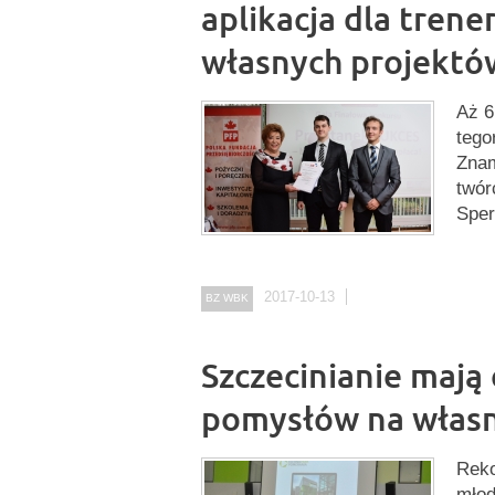
aplikacja dla trene
własnych projektó
Aż 6
tego
Znam
twór
Sper
2017-10-13
BZ WBK
Szczecinianie mają 
pomysłów na własn
Reko
młod