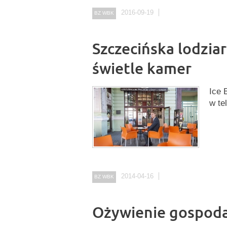
2016-09-19
BZ WBK
Szczecińska lodzia
świetle kamer
Ice 
w te
2014-04-16
BZ WBK
Ożywienie gospodar