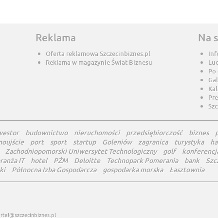
Reklama
Na 
Oferta reklamowa Szczecinbiznes.pl
Inf
Reklama w magazynie Świat Biznesu
Lu
Po
Gal
Ka
Pre
Szc
westor
budownictwo
nieruchomości
przedsiębiorczość
biznes
noujście
port
sport
startup
Goleniów
zagranica
turystyka
ha
Zachodniopomorski Uniwersytet Technologiczny
golf
konferencj
ranża IT
hotel
PŻM
Deloitte
Technopark Pomerania
bank
Szc
ki
Północna Izba Gospodarcza
gospodarka morska
Łasztownia
rtal@szczecinbiznes.pl