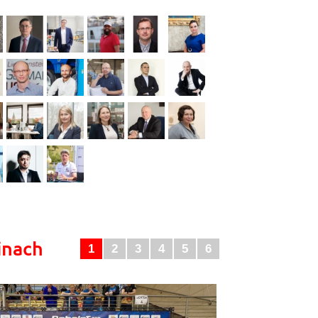
inach
1
2
3
4
5
6