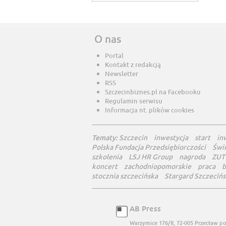
O nas
Portal
Kontakt z redakcją
Newsletter
RSS
Szczecinbiznes.pl na Facebooku
Regulamin serwisu
Informacja nt. plików cookies
Tematy:
Szczecin
inwestycja
start
in
Polska Fundacja Przedsiębiorczości
Świ
szkolenia
LSJ HR Group
nagroda
ZUT
koncert
zachodniopomorskie
praca
b
stocznia szczecińska
Stargard Szczecińs
AB Press
Warzymice 176/8, 72-005 Przecław
po