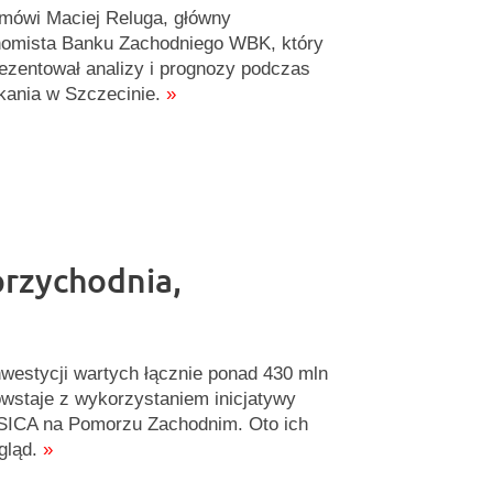
mówi Maciej Reluga, główny
omista Banku Zachodniego WBK, który
ezentował analizy i prognozy podczas
kania w Szczecinie.
»
przychodnia,
nwestycji wartych łącznie ponad 430 mln
owstaje z wykorzystaniem inicjatywy
ICA na Pomorzu Zachodnim. Oto ich
gląd.
»