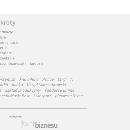
skróty
ormacje
dzie
 godzinach
erie
lendarz
zentacje
zecinbiznes.pl in English
przemysł
know-how
Police
targi
IT
ndel
nauka
Urząd Marszałkowski
a
zakład produkcyjny
fundusze unijne
zecin Music Fest
transport
pierwsza firma
Partnerzy: