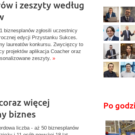
rów i zeszyty według
w
1 biznesplanów zgłosili uczestnicy
rocznej edycji Przystanku Sukces.
y laureatów konkursu. Zwycięzcy to
cy projektów aplikacja Coacher oraz
sonalizowane zeszyty.
»
coraz więcej
Po godz
y biznes
rdowa liczba - aż 50 biznesplanów
zieży i 11 osób powyżej 18 lat