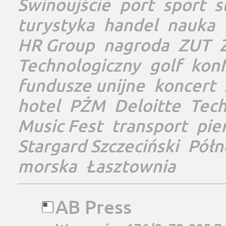
Świnoujście
port
sport
s
turystyka
handel
nauka
HR Group
nagroda
ZUT
Technologiczny
golf
konf
fundusze unijne
koncert
hotel
PŻM
Deloitte
Tec
Music Fest
transport
pie
Stargard Szczeciński
Półn
morska
Łasztownia
AB Press