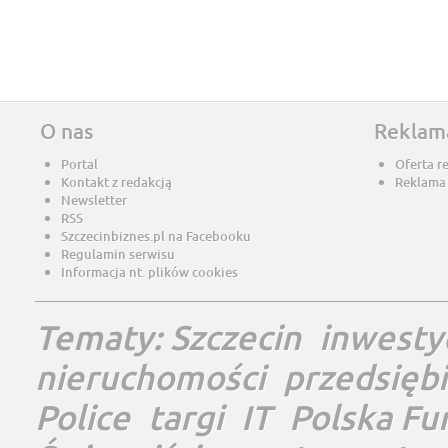
O nas
Reklam
Portal
Oferta r
Kontakt z redakcją
Reklama
Newsletter
RSS
Szczecinbiznes.pl na Facebooku
Regulamin serwisu
Informacja nt. plików cookies
Tematy:
Szczecin
inwesty
nieruchomości
przedsięb
Police
targi
IT
Polska Fu