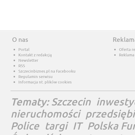
O nas
Reklam
Portal
Oferta r
Kontakt z redakcją
Reklama
Newsletter
RSS
Szczecinbiznes.pl na Facebooku
Regulamin serwisu
Informacja nt. plików cookies
Tematy:
Szczecin
inwesty
nieruchomości
przedsięb
Police
targi
IT
Polska Fu