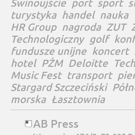
Świnoujście
port
sport
s
turystyka
handel
nauka
HR Group
nagroda
ZUT
Technologiczny
golf
konf
fundusze unijne
koncert
hotel
PŻM
Deloitte
Tec
Music Fest
transport
pie
Stargard Szczeciński
Półn
morska
Łasztownia
AB Press