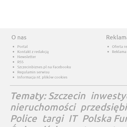
O nas
Reklam
Portal
Oferta r
Kontakt z redakcją
Reklama
Newsletter
RSS
Szczecinbiznes.pl na Facebooku
Regulamin serwisu
Informacja nt. plików cookies
Tematy:
Szczecin
inwesty
nieruchomości
przedsięb
Police
targi
IT
Polska Fu