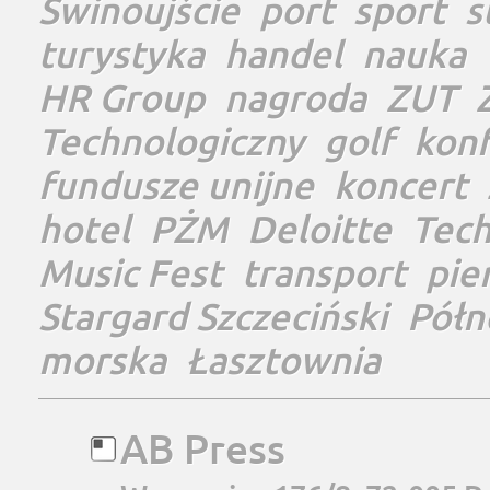
Świnoujście
port
sport
s
turystyka
handel
nauka
HR Group
nagroda
ZUT
Technologiczny
golf
konf
fundusze unijne
koncert
hotel
PŻM
Deloitte
Tec
Music Fest
transport
pie
Stargard Szczeciński
Półn
morska
Łasztownia
AB Press