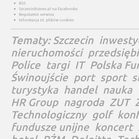
RSS
Szczecinbiznes.pl na Facebooku
Regulamin serwisu
Informacja nt. plików cookies
Tematy:
Szczecin
inwesty
nieruchomości
przedsięb
Police
targi
IT
Polska Fu
Świnoujście
port
sport
s
turystyka
handel
nauka
HR Group
nagroda
ZUT
Technologiczny
golf
konf
fundusze unijne
koncert