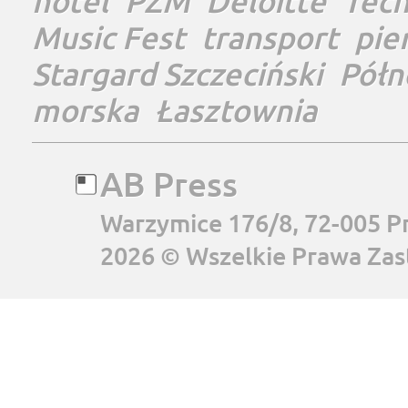
hotel
PŻM
Deloitte
Tec
Music Fest
transport
pie
Stargard Szczeciński
Półn
morska
Łasztownia
AB Press
Warzymice 176/8, 72-005 P
2026 © Wszelkie Prawa Zas