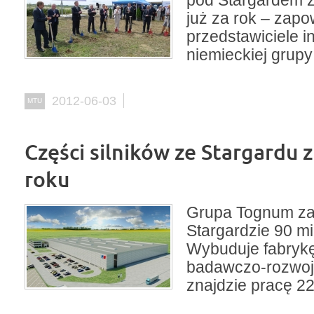
pod Stargardem z
już za rok – zapo
przedstawiciele i
niemieckiej grup
2012-06-03
MTU
Części silników ze Stargardu 
roku
Grupa Tognum za
Stargardzie 90 mi
Wybuduje fabrykę
badawczo-rozwoj
znajdzie pracę 2