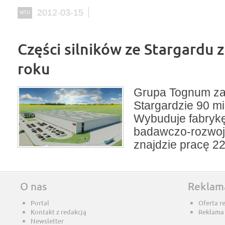
2012-03-15
MTU
Części silników ze Stargardu 
roku
Grupa Tognum za
Stargardzie 90 mi
Wybuduje fabrykę
badawczo-rozwoj
znajdzie pracę 2
O nas
Reklam
Portal
Oferta r
Kontakt z redakcją
Reklama
Newsletter