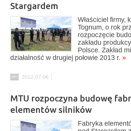
Stargardem
Właściciel firmy,
Tognum, o rok pr
rozpoczęcie bud
zakładu produkc
Polsce. Zakład m
działalność w drugiej połowie 2013 r.
»
2012-07-06
MTU
MTU rozpoczyna budowę fabr
elementów silników
Fabryka elementó