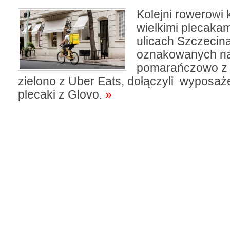
Kolejni rowerowi 
wielkimi plecakam
ulicach Szczecina
oznakowanych n
pomarańczowo z P
zielono z Uber Eats, dołączyli wyposaże
plecaki z Glovo.
»