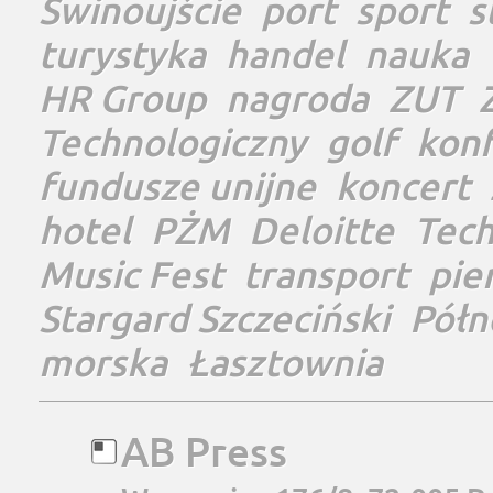
Świnoujście
port
sport
s
turystyka
handel
nauka
HR Group
nagroda
ZUT
Technologiczny
golf
konf
fundusze unijne
koncert
hotel
PŻM
Deloitte
Tec
Music Fest
transport
pie
Stargard Szczeciński
Półn
morska
Łasztownia
AB Press