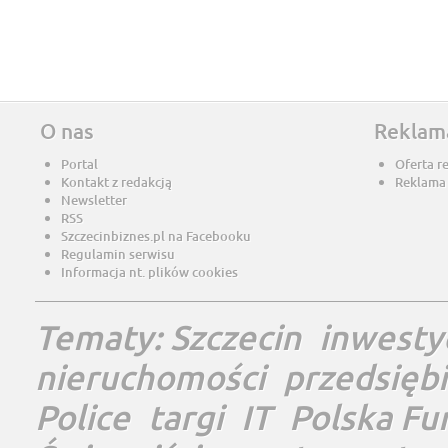
O nas
Reklam
Portal
Oferta r
Kontakt z redakcją
Reklama
Newsletter
RSS
Szczecinbiznes.pl na Facebooku
Regulamin serwisu
Informacja nt. plików cookies
Tematy:
Szczecin
inwesty
nieruchomości
przedsięb
Police
targi
IT
Polska Fu