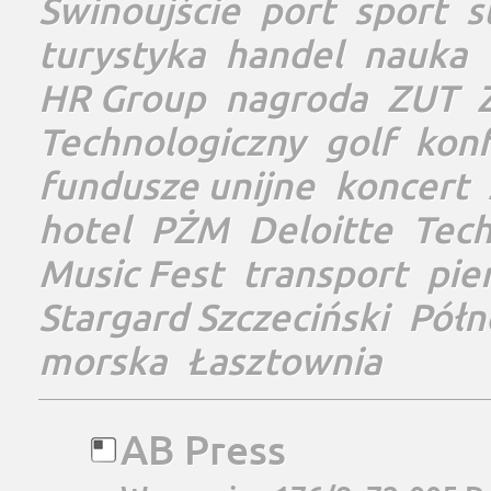
Świnoujście
port
sport
s
turystyka
handel
nauka
HR Group
nagroda
ZUT
Technologiczny
golf
konf
fundusze unijne
koncert
hotel
PŻM
Deloitte
Tec
Music Fest
transport
pie
Stargard Szczeciński
Półn
morska
Łasztownia
AB Press