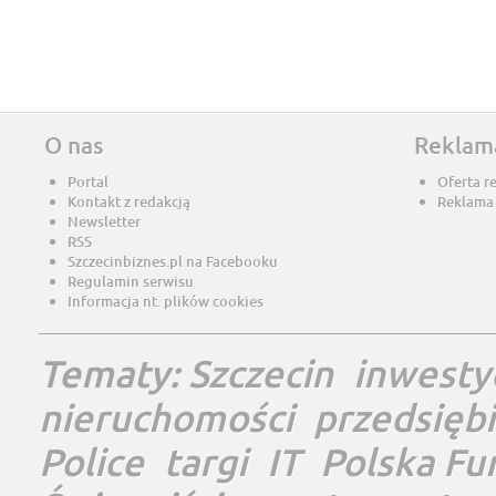
O nas
Reklam
Portal
Oferta r
Kontakt z redakcją
Reklama
Newsletter
RSS
Szczecinbiznes.pl na Facebooku
Regulamin serwisu
Informacja nt. plików cookies
Tematy:
Szczecin
inwesty
nieruchomości
przedsięb
Police
targi
IT
Polska Fu