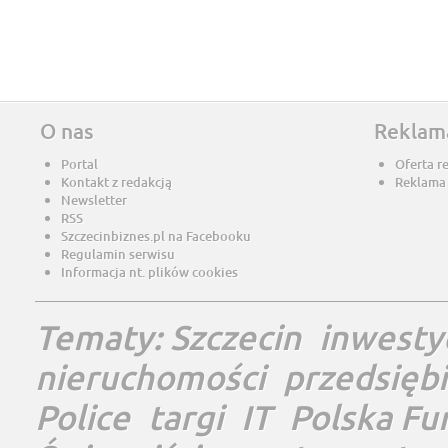
O nas
Reklam
Portal
Oferta r
Kontakt z redakcją
Reklama
Newsletter
RSS
Szczecinbiznes.pl na Facebooku
Regulamin serwisu
Informacja nt. plików cookies
Tematy:
Szczecin
inwesty
nieruchomości
przedsięb
Police
targi
IT
Polska Fu