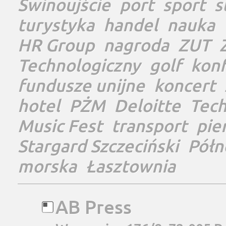
Świnoujście
port
sport
s
turystyka
handel
nauka
HR Group
nagroda
ZUT
Technologiczny
golf
konf
fundusze unijne
koncert
hotel
PŻM
Deloitte
Tec
Music Fest
transport
pie
Stargard Szczeciński
Półn
morska
Łasztownia
AB Press