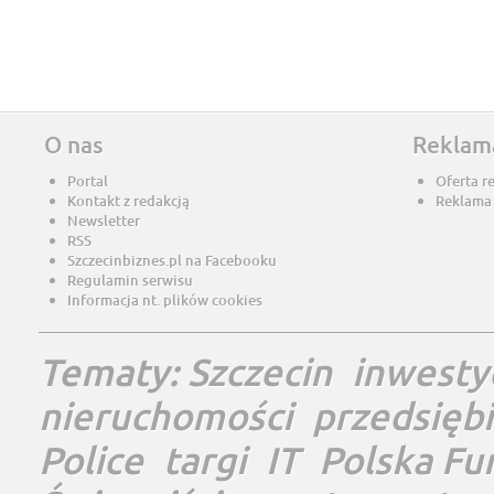
O nas
Reklam
Portal
Oferta r
Kontakt z redakcją
Reklama
Newsletter
RSS
Szczecinbiznes.pl na Facebooku
Regulamin serwisu
Informacja nt. plików cookies
Tematy:
Szczecin
inwesty
nieruchomości
przedsięb
Police
targi
IT
Polska Fu