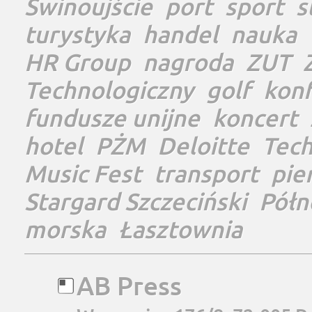
Świnoujście
port
sport
s
turystyka
handel
nauka
HR Group
nagroda
ZUT
Technologiczny
golf
konf
fundusze unijne
koncert
hotel
PŻM
Deloitte
Tec
Music Fest
transport
pie
Stargard Szczeciński
Półn
morska
Łasztownia
AB Press