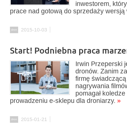
inwestorem, który
prace nad gotową do sprzedaży wersją
2015-10-03
dron
Start! Podniebna praca marz
Irwin Przeperski 
dronów. Zanim za
firmę świadczącą 
nagrywania filmów
pomagał koledze
prowadzeniu e-sklepu dla droniarzy.
»
2015-01-21
dron