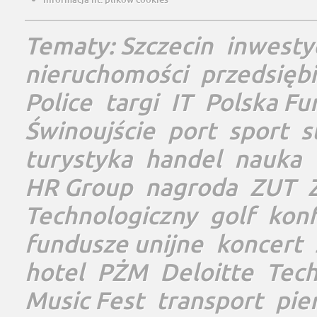
Tematy:
Szczecin
inwesty
nieruchomości
przedsięb
Police
targi
IT
Polska Fu
Świnoujście
port
sport
s
turystyka
handel
nauka
HR Group
nagroda
ZUT
Technologiczny
golf
konf
fundusze unijne
koncert
hotel
PŻM
Deloitte
Tec
Music Fest
transport
pie