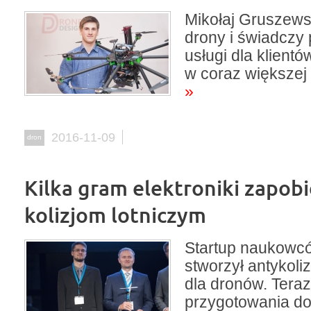
Mikołaj Gruszews
drony i świadczy 
usługi dla klientó
w coraz większej 
»
2016-11-09
dron
Kilka gram elektroniki zapob
kolizjom lotniczym
Startup naukowc
stworzył antykoli
dla dronów. Teraz
przygotowania d