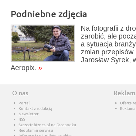
Podniebne zdjęcia
Na fotografii z 
zarobić, ale począ
a sytuacja branży
zmian przepisów
Jarosław Syrek, w
Aeropix.
»
O nas
Reklam
Portal
Oferta r
Kontakt z redakcją
Reklama
Newsletter
RSS
Szczecinbiznes.pl na Facebooku
Regulamin serwisu
Informacja nt. plików cookies