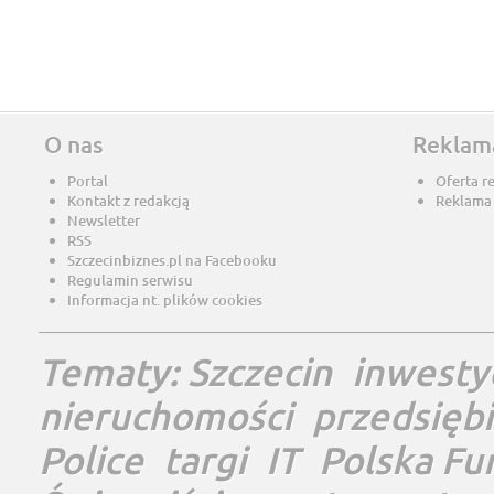
O nas
Reklam
Portal
Oferta r
Kontakt z redakcją
Reklama
Newsletter
RSS
Szczecinbiznes.pl na Facebooku
Regulamin serwisu
Informacja nt. plików cookies
Tematy:
Szczecin
inwesty
nieruchomości
przedsięb
Police
targi
IT
Polska Fu