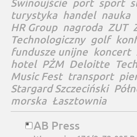
Świnoujście
port
sport
s
turystyka
handel
nauka
HR Group
nagroda
ZUT
Technologiczny
golf
konf
fundusze unijne
koncert
hotel
PŻM
Deloitte
Tec
Music Fest
transport
pie
Stargard Szczeciński
Półn
morska
Łasztownia
AB Press