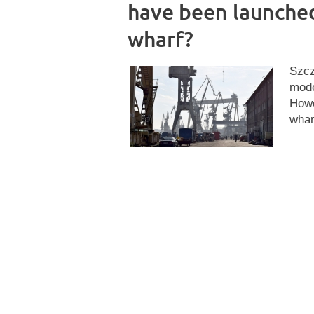
have been launched
wharf?
Szcz
mode
Howe
whar