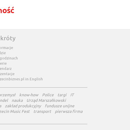
ność
skróty
ormacje
dzie
 godzinach
erie
lendarz
zentacje
zecinbiznes.pl in English
przemysł
know-how
Police
targi
IT
ndel
nauka
Urząd Marszałkowski
a
zakład produkcyjny
fundusze unijne
zecin Music Fest
transport
pierwsza firma