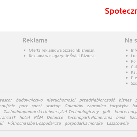
Społecz
Reklama
Na 
Oferta reklamowa Szczecinbiznes.pl
Inf
Reklama w magazynie Świat Biznesu
Lu
Po
Gal
Ka
Pre
Szc
westor
budownictwo
nieruchomości
przedsiębiorczość
biznes
noujście
port
sport
startup
Goleniów
zagranica
turystyka
ha
Zachodniopomorski Uniwersytet Technologiczny
golf
konferencj
ranża IT
hotel
PŻM
Deloitte
Technopark Pomerania
bank
Szc
ki
Północna Izba Gospodarcza
gospodarka morska
Łasztownia