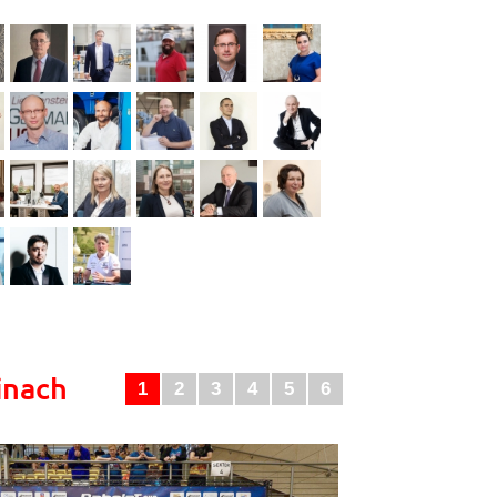
inach
1
2
3
4
5
6