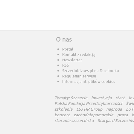
O nas
Portal
Kontakt z redakcją
Newsletter
RSS
Szczecinbiznes.pl na Facebooku
Regulamin serwisu
Informacja nt. plików cookies
Tematy:
Szczecin
inwestycja
start
in
Polska Fundacja Przedsiębiorczości
Świ
szkolenia
LSJ HR Group
nagroda
ZUT
koncert
zachodniopomorskie
praca
b
stocznia szczecińska
Stargard Szczecińs