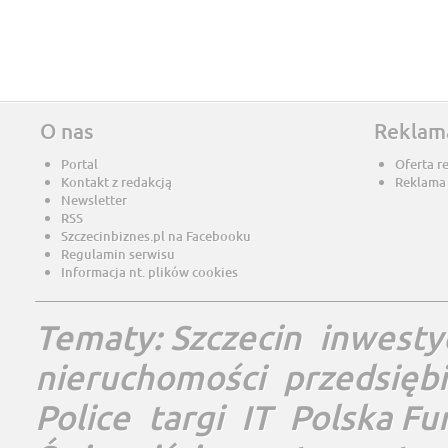
O nas
Reklam
Portal
Oferta r
Kontakt z redakcją
Reklama
Newsletter
RSS
Szczecinbiznes.pl na Facebooku
Regulamin serwisu
Informacja nt. plików cookies
Tematy:
Szczecin
inwesty
nieruchomości
przedsięb
Police
targi
IT
Polska Fu