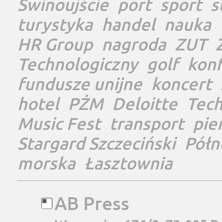
Świnoujście
port
sport
s
turystyka
handel
nauka
HR Group
nagroda
ZUT
Technologiczny
golf
konf
fundusze unijne
koncert
hotel
PŻM
Deloitte
Tec
Music Fest
transport
pie
Stargard Szczeciński
Półn
morska
Łasztownia
AB Press