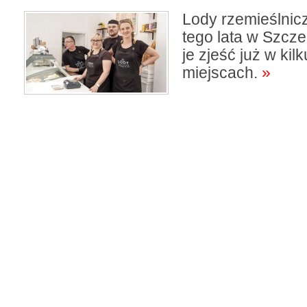
Lody rzemieślnic
tego lata w Szcz
je zjeść już w kil
miejscach.
»