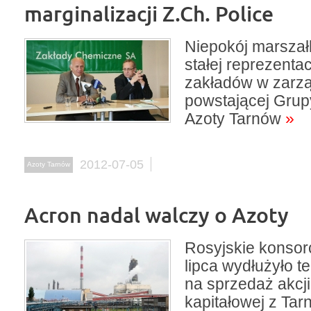
marginalizacji Z.Ch. Police
Niepokój marszał
stałej reprezentac
zakładów w zarz
powstającej Grup
Azoty Tarnów
»
2012-07-05
Azoty Tarnów
Acron nadal walczy o Azoty
Rosyjskie konsor
lipca wydłużyło t
na sprzedaż akcji
kapitałowej z Tar