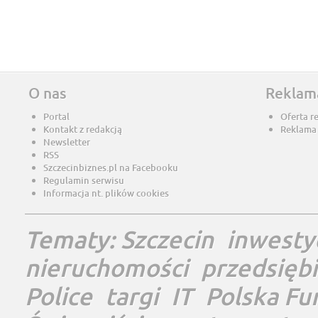
O nas
Reklam
Portal
Oferta r
Kontakt z redakcją
Reklama
Newsletter
RSS
Szczecinbiznes.pl na Facebooku
Regulamin serwisu
Informacja nt. plików cookies
Tematy:
Szczecin
inwesty
nieruchomości
przedsięb
Police
targi
IT
Polska Fu