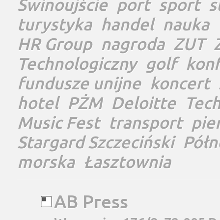
Świnoujście
port
sport
s
turystyka
handel
nauka
HR Group
nagroda
ZUT
Technologiczny
golf
konf
fundusze unijne
koncert
hotel
PŻM
Deloitte
Tec
Music Fest
transport
pie
Stargard Szczeciński
Półn
morska
Łasztownia
AB Press