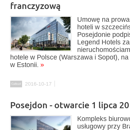
franczyzową
Umowę na prowa
hoteli w szczeciń
Posejdonie podpi
Legend Hotels za
nieruchomościam
hotele w Polsce (Warszawa i Sopot), na L
w Estonii.
»
2016-10-17
Calbud
Posejdon - otwarcie 1 lipca 2
Kompleks biurow
usługowy przy Br