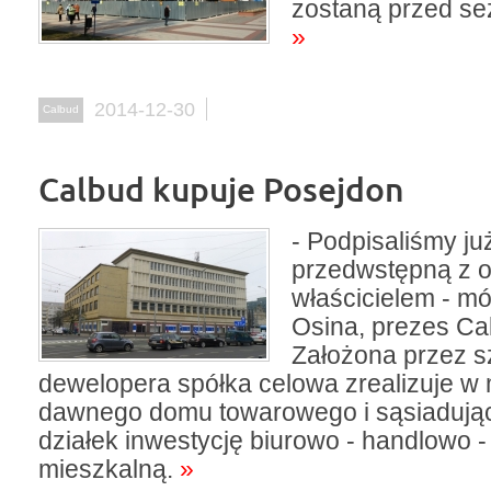
zostaną przed se
»
2014-12-30
Calbud
Calbud kupuje Posejdon
- Podpisaliśmy j
przedwstępną z 
właścicielem - m
Osina, prezes Ca
Założona przez s
dewelopera spółka celowa zrealizuje w 
dawnego domu towarowego i sąsiadują
działek inwestycję biurowo - handlowo -
mieszkalną.
»