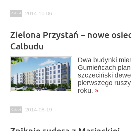
2014-10-06
Calbud
Zielona Przystań – nowe osie
Calbudu
Dwa budynki mie
Gumieńcach plan
szczeciński dewe
pierwszego ruszy
roku.
»
2014-08-19
Calbud
Zniknie rudera z Mariackiej