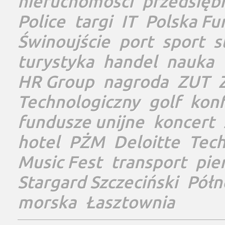
nieruchomości
przedsięb
Police
targi
IT
Polska Fu
Świnoujście
port
sport
s
turystyka
handel
nauka
HR Group
nagroda
ZUT
Technologiczny
golf
konf
fundusze unijne
koncert
hotel
PŻM
Deloitte
Tec
Music Fest
transport
pie
Stargard Szczeciński
Półn
morska
Łasztownia