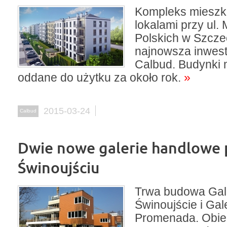
Kompleks mieszk
lokalami przy ul.
Polskich w Szczec
najnowsza inwest
Calbud. Budynki 
oddane do użytku za około rok.
»
2015-03-24
Calbud
Dwie nowe galerie handlowe 
Świnoujściu
Trwa budowa Gale
Świnoujście i Gale
Promenada. Obie