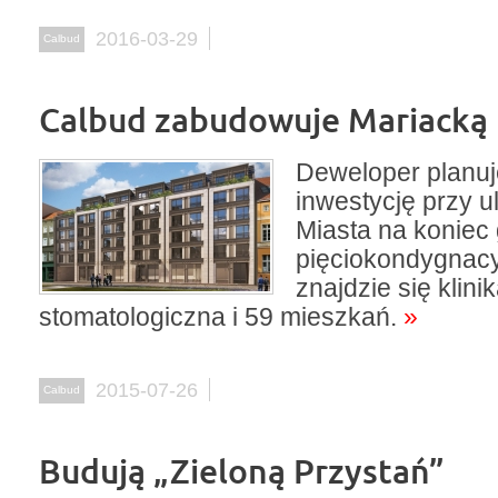
2016-03-29
Calbud
Calbud zabudowuje Mariacką
Deweloper planu
inwestycję przy u
Miasta na koniec
pięciokondygnac
znajdzie się klini
stomatologiczna i 59 mieszkań.
»
2015-07-26
Calbud
Budują „Zieloną Przystań”