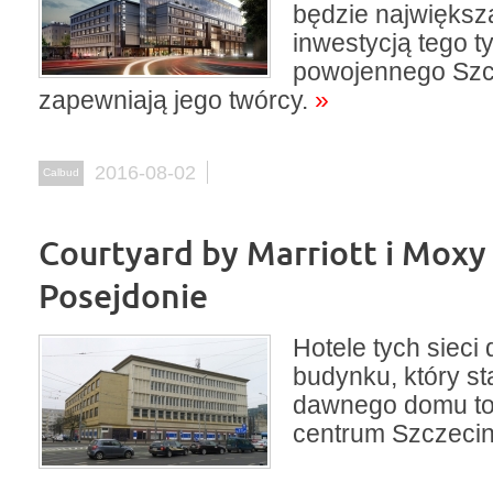
będzie największ
inwestycją tego ty
powojennego Szc
zapewniają jego twórcy.
»
2016-08-02
Calbud
Courtyard by Marriott i Moxy
Posejdonie
Hotele tych sieci
budynku, który st
dawnego domu t
centrum Szczecin