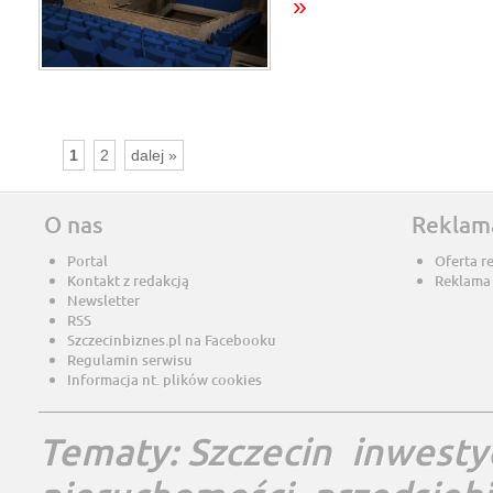
»
1
2
dalej »
O nas
Reklam
Portal
Oferta r
Kontakt z redakcją
Reklama
Newsletter
RSS
Szczecinbiznes.pl na Facebooku
Regulamin serwisu
Informacja nt. plików cookies
Tematy:
Szczecin
inwesty