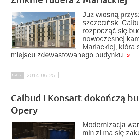
Już wiosną przys
szczeciński Calb
rozpocząć się b
nowoczesnej kami
Mariackiej, która 
miejscu zdewastowanego budynku.
»
2014-06-25
Calbud
Calbud i Konsart dokończą b
Opery
Modernizacja war
mln zł ma się zak