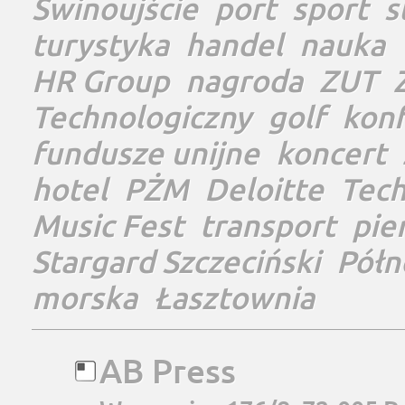
Świnoujście
port
sport
s
turystyka
handel
nauka
HR Group
nagroda
ZUT
Technologiczny
golf
konf
fundusze unijne
koncert
hotel
PŻM
Deloitte
Tec
Music Fest
transport
pie
Stargard Szczeciński
Półn
morska
Łasztownia
AB Press