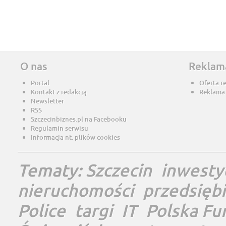
O nas
Reklam
Portal
Oferta r
Kontakt z redakcją
Reklama
Newsletter
RSS
Szczecinbiznes.pl na Facebooku
Regulamin serwisu
Informacja nt. plików cookies
Tematy:
Szczecin
inwesty
nieruchomości
przedsięb
Police
targi
IT
Polska Fu