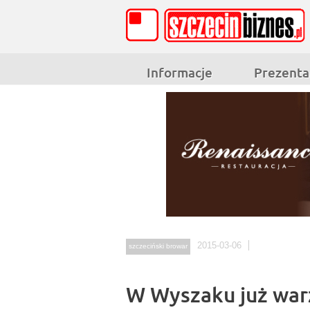
Informacje
Prezenta
2015-03-06
szczeciński browar
W Wyszaku już war