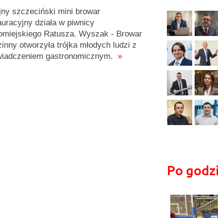
jny szczeciński mini browar
auracyjny działa w piwnicy
omiejskiego Ratusza. Wyszak - Browar
inny otworzyła trójka młodych ludzi z
wiadczeniem gastronomicznym.
»
Po godz