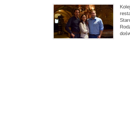
Kole
rest
Star
Rodz
doś