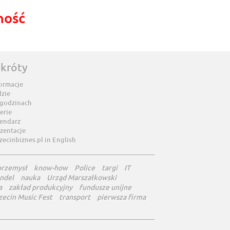
ność
skróty
ormacje
dzie
 godzinach
erie
lendarz
zentacje
zecinbiznes.pl in English
przemysł
know-how
Police
targi
IT
ndel
nauka
Urząd Marszałkowski
a
zakład produkcyjny
fundusze unijne
zecin Music Fest
transport
pierwsza firma