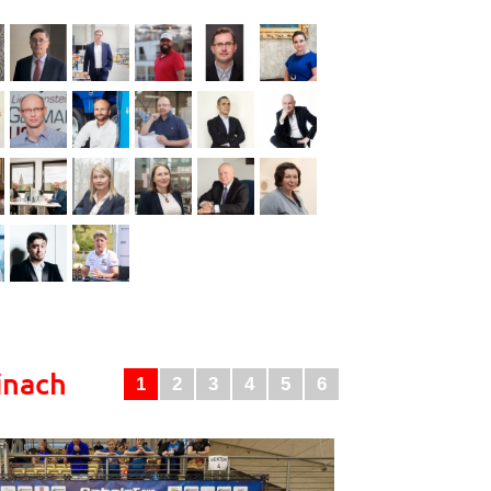
inach
1
2
3
4
5
6