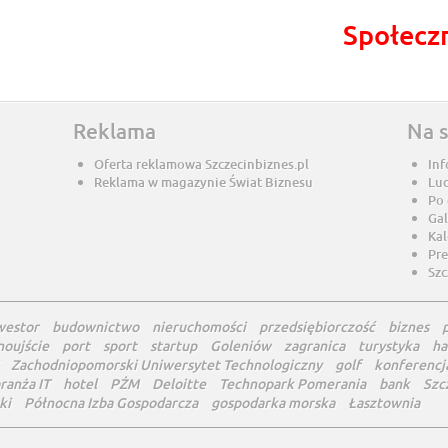
Społecz
Reklama
Na 
Oferta reklamowa Szczecinbiznes.pl
Inf
Reklama w magazynie Świat Biznesu
Lu
Po
Gal
Ka
Pre
Szc
westor
budownictwo
nieruchomości
przedsiębiorczość
biznes
noujście
port
sport
startup
Goleniów
zagranica
turystyka
ha
Zachodniopomorski Uniwersytet Technologiczny
golf
konferencj
ranża IT
hotel
PŻM
Deloitte
Technopark Pomerania
bank
Szc
ki
Północna Izba Gospodarcza
gospodarka morska
Łasztownia