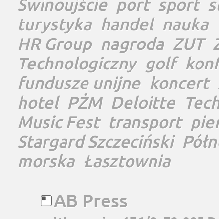
Świnoujście
port
sport
s
turystyka
handel
nauka
HR Group
nagroda
ZUT
Technologiczny
golf
konf
fundusze unijne
koncert
hotel
PŻM
Deloitte
Tec
Music Fest
transport
pie
Stargard Szczeciński
Półn
morska
Łasztownia
AB Press