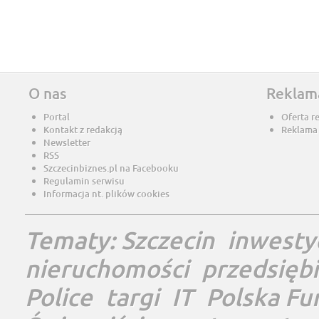
O nas
Reklam
Portal
Oferta r
Kontakt z redakcją
Reklama
Newsletter
RSS
Szczecinbiznes.pl na Facebooku
Regulamin serwisu
Informacja nt. plików cookies
Tematy:
Szczecin
inwesty
nieruchomości
przedsięb
Police
targi
IT
Polska Fu