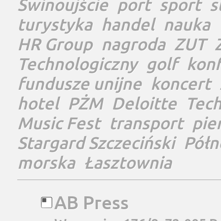
Świnoujście
port
sport
s
turystyka
handel
nauka
HR Group
nagroda
ZUT
Technologiczny
golf
konf
fundusze unijne
koncert
hotel
PŻM
Deloitte
Tec
Music Fest
transport
pie
Stargard Szczeciński
Półn
morska
Łasztownia
AB Press