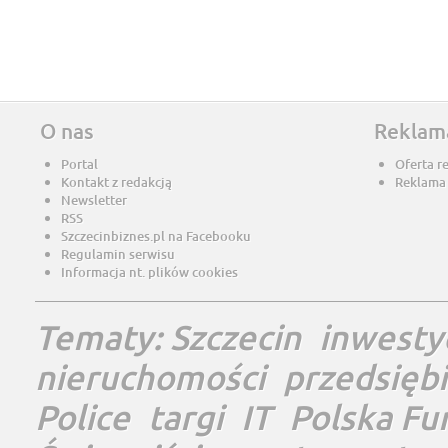
O nas
Reklam
Portal
Oferta r
Kontakt z redakcją
Reklama
Newsletter
RSS
Szczecinbiznes.pl na Facebooku
Regulamin serwisu
Informacja nt. plików cookies
Tematy:
Szczecin
inwesty
nieruchomości
przedsięb
Police
targi
IT
Polska Fu