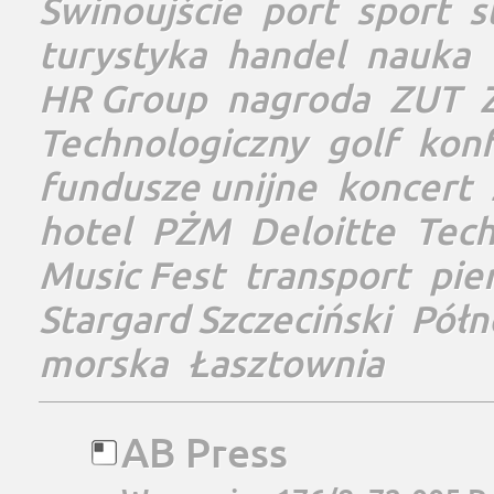
Świnoujście
port
sport
s
turystyka
handel
nauka
HR Group
nagroda
ZUT
Technologiczny
golf
konf
fundusze unijne
koncert
hotel
PŻM
Deloitte
Tec
Music Fest
transport
pie
Stargard Szczeciński
Półn
morska
Łasztownia
AB Press