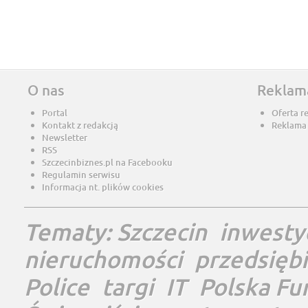
O nas
Reklam
Portal
Oferta r
Kontakt z redakcją
Reklama
Newsletter
RSS
Szczecinbiznes.pl na Facebooku
Regulamin serwisu
Informacja nt. plików cookies
Tematy:
Szczecin
inwesty
nieruchomości
przedsięb
Police
targi
IT
Polska Fu