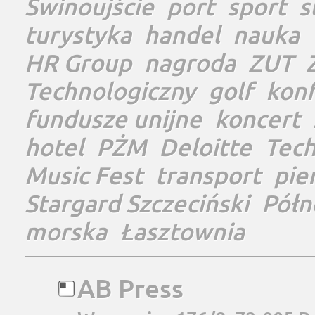
Świnoujście
port
sport
s
turystyka
handel
nauka
HR Group
nagroda
ZUT
Technologiczny
golf
konf
fundusze unijne
koncert
hotel
PŻM
Deloitte
Tec
Music Fest
transport
pie
Stargard Szczeciński
Półn
morska
Łasztownia
AB Press