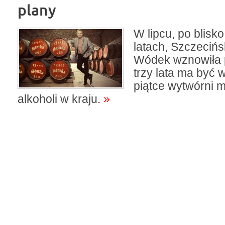
plany
W lipcu, po blisk
latach, Szczeciń
Wódek wznowiła 
trzy lata ma być 
piątce wytwórni 
alkoholi w kraju.
»