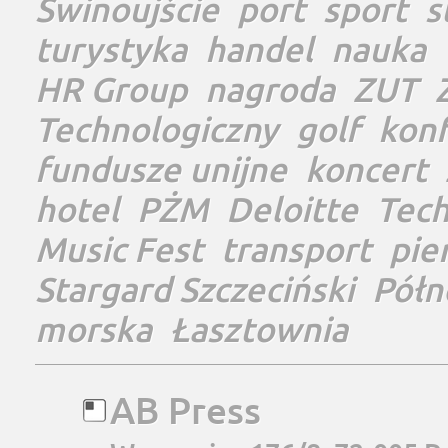
Świnoujście
port
sport
s
turystyka
handel
nauka
HR Group
nagroda
ZUT
Technologiczny
golf
konf
fundusze unijne
koncert
hotel
PŻM
Deloitte
Tec
Music Fest
transport
pie
Stargard Szczeciński
Półn
morska
Łasztownia
AB Press