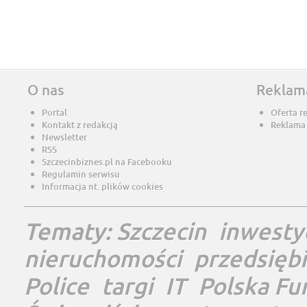
O nas
Reklam
Portal
Oferta r
Kontakt z redakcją
Reklama
Newsletter
RSS
Szczecinbiznes.pl na Facebooku
Regulamin serwisu
Informacja nt. plików cookies
Tematy:
Szczecin
inwesty
nieruchomości
przedsięb
Police
targi
IT
Polska Fu