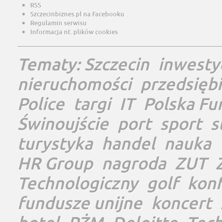
RSS
Szczecinbiznes.pl na Facebooku
Regulamin serwisu
Informacja nt. plików cookies
Tematy:
Szczecin
inwesty
nieruchomości
przedsięb
Police
targi
IT
Polska Fu
Świnoujście
port
sport
s
turystyka
handel
nauka
HR Group
nagroda
ZUT
Technologiczny
golf
konf
fundusze unijne
koncert