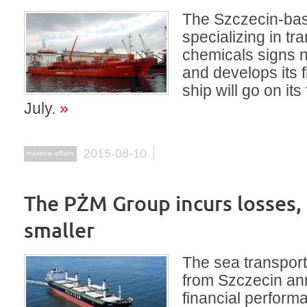
The Szczecin-ba
specializing in tr
chemicals signs 
and develops its fl
ship will go on its
July.
»
2015-08-10
maritime affairs
The PŻM Group incurs losses,
smaller
The sea transpor
from Szczecin an
financial perform