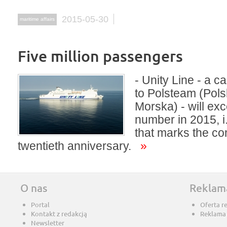
2015-05-30
maritime affairs
Five million passengers
- Unity Line - a c
to Polsteam (Pol
Morska) - will exc
number in 2015, i.
that marks the c
twentieth anniversary.
»
O nas
Reklam
Portal
Oferta r
Kontakt z redakcją
Reklama
Newsletter