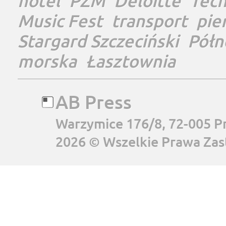
hotel
PŻM
Deloitte
Tec
Music Fest
transport
pie
Stargard Szczeciński
Półn
morska
Łasztownia
AB Press
Warzymice 176/8, 72-005 P
2026 © Wszelkie Prawa Zas