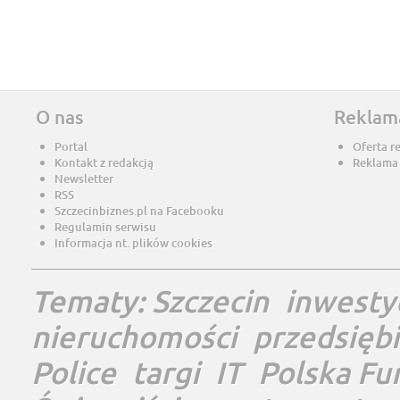
O nas
Reklam
Portal
Oferta r
Kontakt z redakcją
Reklama
Newsletter
RSS
Szczecinbiznes.pl na Facebooku
Regulamin serwisu
Informacja nt. plików cookies
Tematy:
Szczecin
inwesty
nieruchomości
przedsięb
Police
targi
IT
Polska Fu