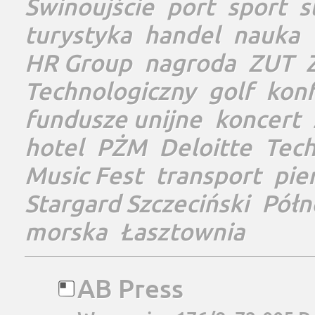
Świnoujście
port
sport
s
turystyka
handel
nauka
HR Group
nagroda
ZUT
Technologiczny
golf
konf
fundusze unijne
koncert
hotel
PŻM
Deloitte
Tec
Music Fest
transport
pie
Stargard Szczeciński
Półn
morska
Łasztownia
AB Press