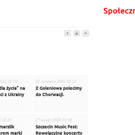
Społecz
2022 21:19
25 czerwca 2020 10:32
dla życia” na
Z Goleniowa polecimy
ci z Ukrainy
do Chorwacji.
0 10:20
27 lutego 2020 11:38
marzlik
Szczecin Music Fest:
rem marki
Rewelacyjne koncerty