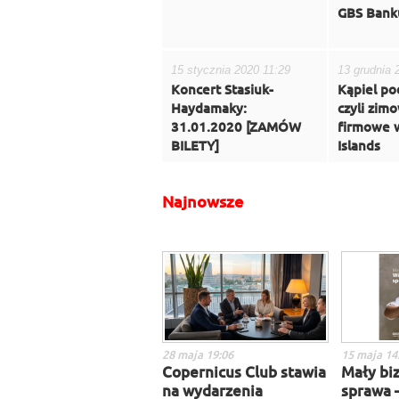
GBS Bank
15 stycznia 2020 11:29
13 grudnia 
Koncert Stasiuk-
Kąpiel po
Haydamaky:
czyli zim
31.01.2020 [ZAMÓW
firmowe w
BILETY]
Islands
Najnowsze
28 maja 19:06
15 maja 14
Copernicus Club stawia
Mały biz
na wydarzenia
sprawa 