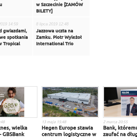
u
w Szczecinie [ZAMÓW
BILETY]
2019 14:59
8 lipca 2019 12:48
d gwiazdami,
Jazzowa uczta na
owe spotkania
Zamku. Piotr Wyleżoł
 Tropical
International Trio
:48
13 maja 15:48
2 marca 20:55
nes, wielka
Hegen Europe stawia
Bank, którem
– GBSBank
centrum logistyczne w
zaufać na dług