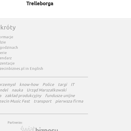
Trelleborga
skróty
ormacje
dzie
 godzinach
erie
lendarz
zentacje
zecinbiznes.pl in English
przemysł
know-how
Police
targi
IT
ndel
nauka
Urząd Marszałkowski
a
zakład produkcyjny
fundusze unijne
zecin Music Fest
transport
pierwsza firma
Partnerzy: