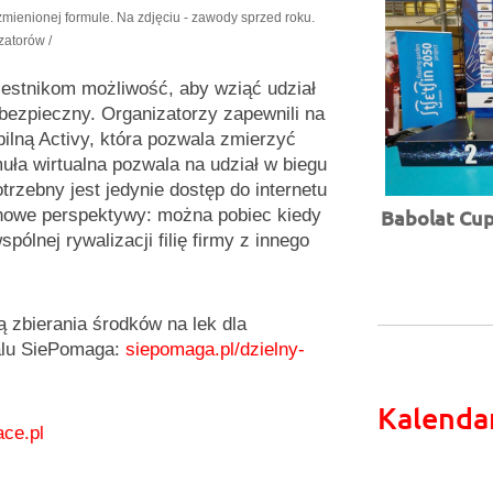
ienionej formule. Na zdjęciu - zawody sprzed roku.
izatorów /
czestnikom możliwość, aby wziąć udział
zpieczny. Organizatorzy zapewnili na
ilną Activy, która pozwala zmierzyć
muła wirtualna pozwala na udział w biegu
trzebny jest jedynie dostęp do internetu
 nowe perspektywy: można pobiec kiedy
Babolat Cup 
pólnej rywalizacji filię firmy z innego
ą zbierania środków na lek dla
talu SiePomaga:
siepomaga.pl/dzielny-
Kalenda
ce.pl