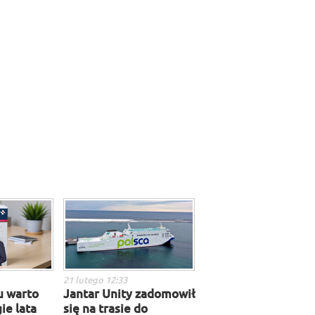
21 lutego 12:33
u warto
Jantar Unity zadomowił
ie lata
się na trasie do