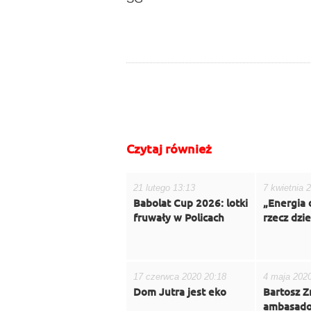
do góry
drukuj
cofnij
Czytaj również
21 lutego 13:13
7 kwietnia 
Babolat Cup 2026: lotki
„Energia 
fruwały w Policach
rzecz dzie
17 czerwca 2020 20:18
4 maja 202
Dom Jutra jest eko
Bartosz Z
ambasado