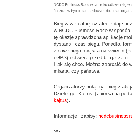
NCDC Business Race w tym roku odbywa się w zm
Jeszcze w trybie standardowym.
/fot.: mat. organ
Bieg w wirtualnej sztafecie daje u
w NCDC Business Race w sposób be
tę okazję sprawdzoną aplikację mob
dystans i czas biegu. Ponadto, for
z dowolnego miejsca na świecie (po
i GPS) i otwiera przed biegaczami
i jak się chce. Można zaprosić do ws
miasta, czy państwa.
Organizatorzy połączyli bieg z akcj
Dzielnego Kajtusi (zbiórka na por
kajtus
).
Informacje i zapisy:
ncdcbusinessra
SG