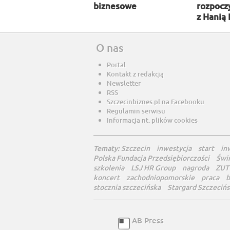
biznesowe
rozpocz
z Hanią
O nas
Portal
Kontakt z redakcją
Newsletter
RSS
Szczecinbiznes.pl na Facebooku
Regulamin serwisu
Informacja nt. plików cookies
Tematy:
Szczecin
inwestycja
start
in
Polska Fundacja Przedsiębiorczości
Świ
szkolenia
LSJ HR Group
nagroda
ZUT
koncert
zachodniopomorskie
praca
b
stocznia szczecińska
Stargard Szczecińs
AB Press