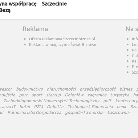
yna współpracę
Szczecinie
 Bezą
Reklama
Na 
Oferta reklamowa Szczecinbiznes.pl
Inf
Reklama w magazynie Świat Biznesu
Lu
Po
Gal
Ka
Pre
Szc
westor
budownictwo
nieruchomości
przedsiębiorczość
biznes
noujście
port
sport
startup
Goleniów
zagranica
turystyka
ha
Zachodniopomorski Uniwersytet Technologiczny
golf
konferencj
ranża IT
hotel
PŻM
Deloitte
Technopark Pomerania
bank
Szc
ki
Północna Izba Gospodarcza
gospodarka morska
Łasztownia