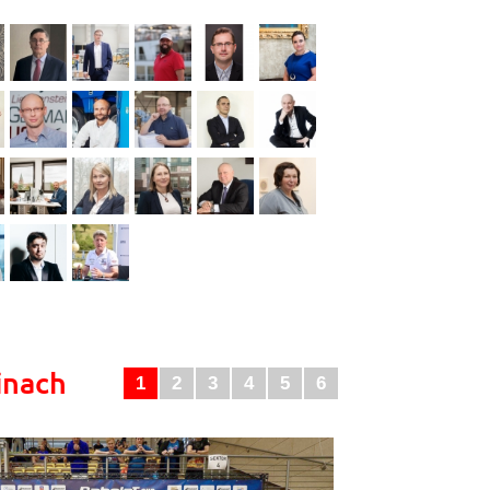
inach
1
2
3
4
5
6