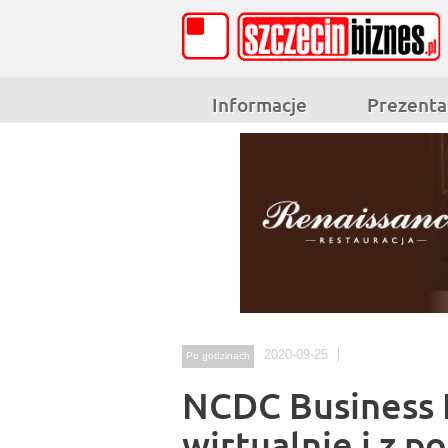
Informacje
Prezenta
2020-09-25
Po godzinach
NCDC Business 
wirtualnie i z 