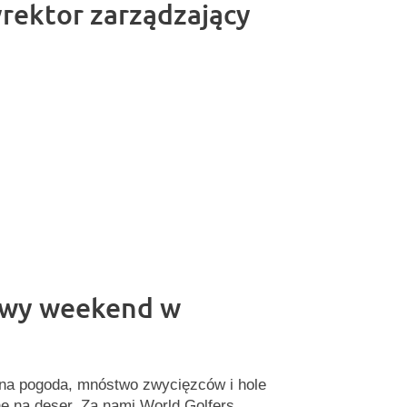
yrektor zarządzający
owy weekend w
na pogoda, mnóstwo zwycięzców i hole
ne na deser. Za nami World Golfers