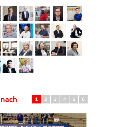
inach
1
2
3
4
5
6