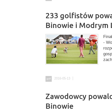
233 golfistów powa
Binowie i Modrym 
Fina
- Wo
rozp
gosp
zach
2016-05-13
golf
Zawodowcy powalcz
Binowie