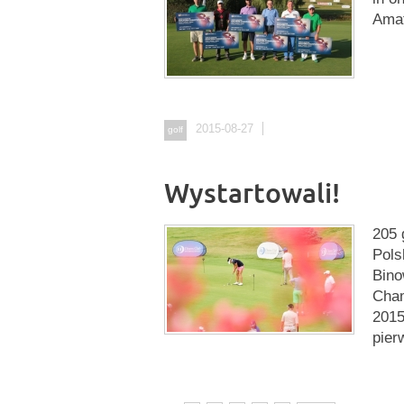
Amat
2015-08-27
golf
Wystartowali!
205 
Pols
Bino
Cham
2015
pier