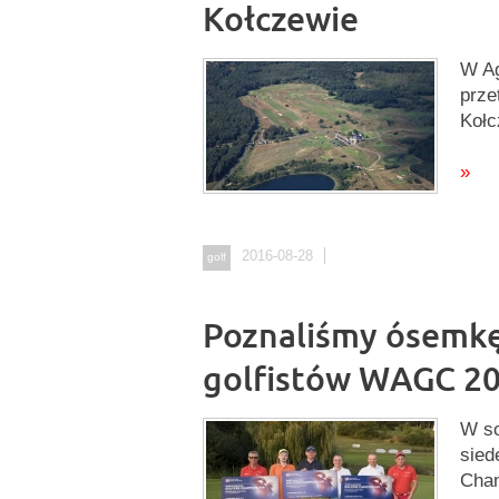
Kołczewie
W Ag
prze
Kołc
»
2016-08-28
golf
Poznaliśmy ósemkę
golfistów WAGC 2
W so
sied
Cham