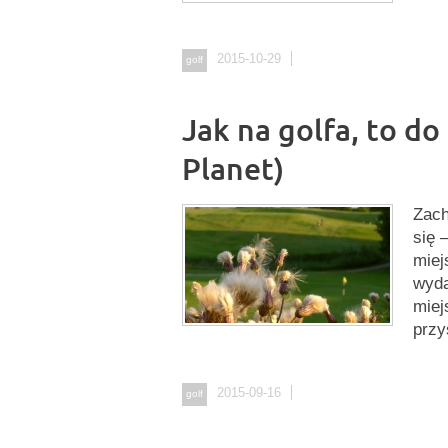
2015-10-29
golf
Jak na golfa, to do
Planet)
Zach
się 
miej
wyda
miej
przy
2015-09-16
golf