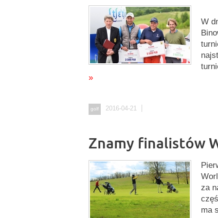
W dn
Bino
turn
najs
turn
»
2016-04-21
golf
Znamy finalistów 
Pier
Worl
za n
częś
ma s