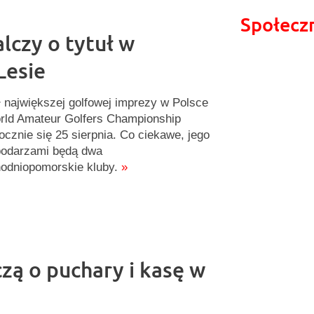
Społecz
lczy o tytuł w
Lesie
ł największej golfowej imprezy w Polsce
rld Amateur Golfers Championship
ocznie się 25 sierpnia. Co ciekawe, jego
odarzami będą dwa
odniopomorskie kluby.
»
ą o puchary i kasę w