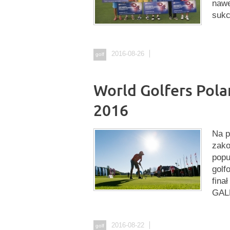
nawe
sukc
2016-08-26
golf
World Golfers Pol
2016
Na p
zako
popu
golf
fina
GAL
2016-08-22
golf