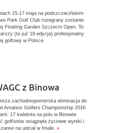
iach 15-17 maja na podszczecińskim
wo Park Golf Club rozegrany zostanie
iej Floating Garden Szczecin Open. To
tarszy (to już 19 edycja) profesjonalny
iej golfowy w Polsce.
WAGC z Binowa
wsza zachodniopomorska eliminacja do
d Amateur Golfers Championship 2016
ami. 17 kwietnia na polu w Binowie
ć golfistów osiągnęła życiowe wyniki i
zanse na udział w finale.
»