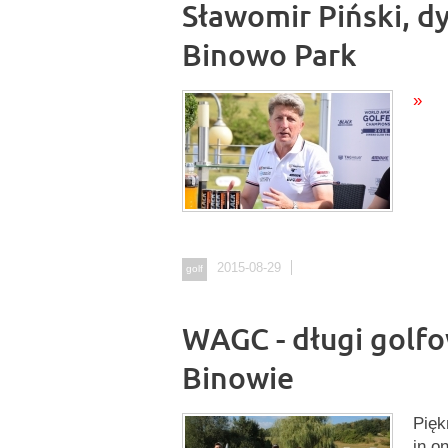
Sławomir Piński, d
Binowo Park
»
2015-08-29
golf
WAGC - długi golf
Binowie
Pięk
in o