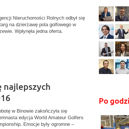
encji Nieruchomości Rolnych odbył się
targ na dzierżawę pola golfowego w
zewie. Wpłynęła jedna oferta.
 najlepszych
016
Po godz
botę w Binowie zakończyła się
emnasta edycja World Amateur Golfers
pionship. Emocje były ogromne –