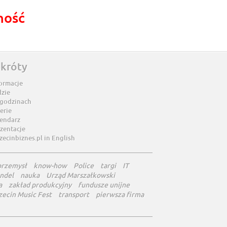
ność
skróty
ormacje
dzie
 godzinach
erie
lendarz
zentacje
zecinbiznes.pl in English
przemysł
know-how
Police
targi
IT
ndel
nauka
Urząd Marszałkowski
a
zakład produkcyjny
fundusze unijne
zecin Music Fest
transport
pierwsza firma