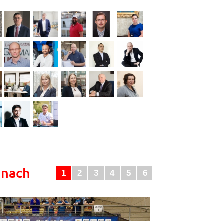
inach
1
2
3
4
5
6