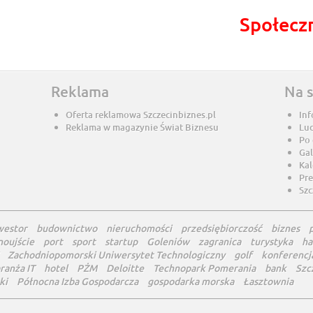
Społecz
Reklama
Na 
Oferta reklamowa Szczecinbiznes.pl
Inf
Reklama w magazynie Świat Biznesu
Lu
Po
Gal
Ka
Pre
Szc
westor
budownictwo
nieruchomości
przedsiębiorczość
biznes
noujście
port
sport
startup
Goleniów
zagranica
turystyka
ha
Zachodniopomorski Uniwersytet Technologiczny
golf
konferencj
ranża IT
hotel
PŻM
Deloitte
Technopark Pomerania
bank
Szc
ki
Północna Izba Gospodarcza
gospodarka morska
Łasztownia