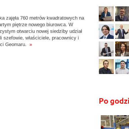
ka zajęła 760 metrów kwadratowych na
rtym piętrze nowego biurowca. W
zystym otwarciu nowej siedziby udział
li szefowie, właściciele, pracownicy i
nci Geomaru.
»
Po godz