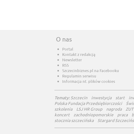
O nas
Portal
Kontakt z redakcją
Newsletter
RSS
Szczecinbiznes.pl na Facebooku
Regulamin serwisu
Informacja nt. plików cookies
Tematy:
Szczecin
inwestycja
start
in
Polska Fundacja Przedsiębiorczości
Świ
szkolenia
LSJ HR Group
nagroda
ZUT
koncert
zachodniopomorskie
praca
b
stocznia szczecińska
Stargard Szczecińs