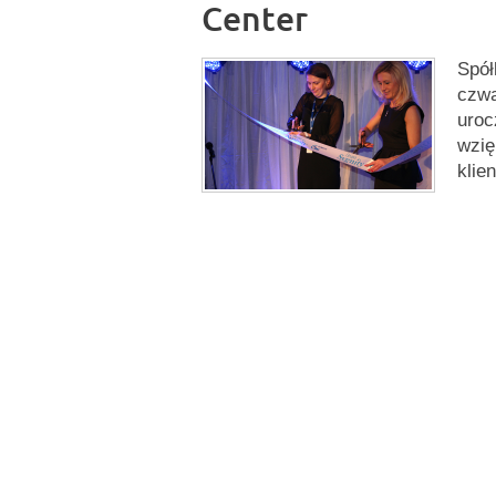
Center
Spół
czwa
uroc
wzię
klie