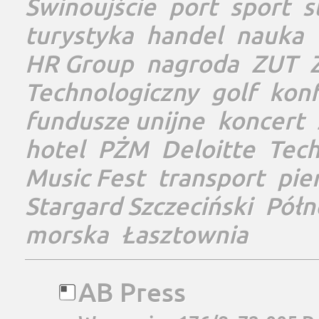
Świnoujście
port
sport
s
turystyka
handel
nauka
HR Group
nagroda
ZUT
Technologiczny
golf
konf
fundusze unijne
koncert
hotel
PŻM
Deloitte
Tec
Music Fest
transport
pie
Stargard Szczeciński
Półn
morska
Łasztownia
AB Press