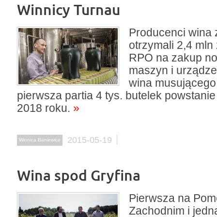
Winnicy Turnau
Producenci wina 
otrzymali 2,4 mln
RPO na zakup n
maszyn i urządze
wina musującego
pierwsza partia 4 tys. butelek powstani
2018 roku.
»
2015-05-19
Winnica Baniewice
Wina spod Gryfina
Pierwsza na Pom
Zachodnim i jedn