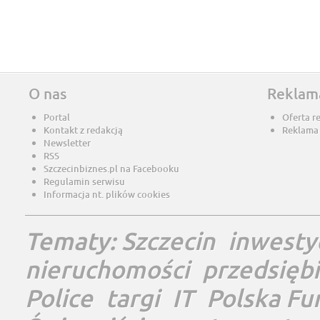
O nas
Reklam
Portal
Oferta r
Kontakt z redakcją
Reklama
Newsletter
RSS
Szczecinbiznes.pl na Facebooku
Regulamin serwisu
Informacja nt. plików cookies
Tematy:
Szczecin
inwesty
nieruchomości
przedsięb
Police
targi
IT
Polska Fu