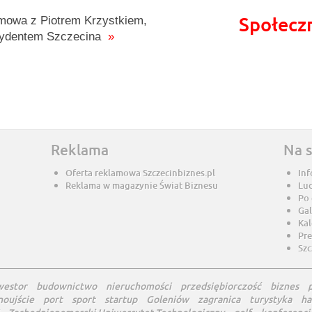
Społecz
owa z Piotrem Krzystkiem,
zydentem Szczecina
»
Reklama
Na 
Oferta reklamowa Szczecinbiznes.pl
Inf
Reklama w magazynie Świat Biznesu
Lu
Po
Gal
Ka
Pre
Szc
westor
budownictwo
nieruchomości
przedsiębiorczość
biznes
noujście
port
sport
startup
Goleniów
zagranica
turystyka
ha