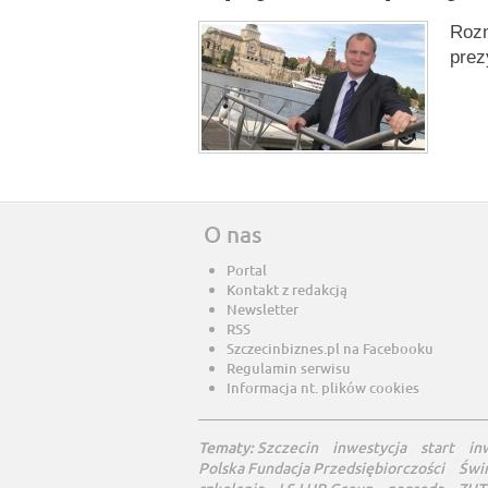
Rozm
pre
O nas
Portal
Kontakt z redakcją
Newsletter
RSS
Szczecinbiznes.pl na Facebooku
Regulamin serwisu
Informacja nt. plików cookies
Tematy:
Szczecin
inwestycja
start
in
Polska Fundacja Przedsiębiorczości
Świ