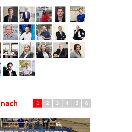
inach
1
2
3
4
5
6