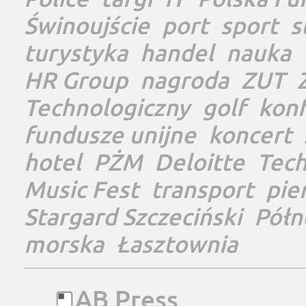
Świnoujście
port
sport
s
turystyka
handel
nauka
HR Group
nagroda
ZUT
Technologiczny
golf
konf
fundusze unijne
koncert
hotel
PŻM
Deloitte
Tec
Music Fest
transport
pie
Stargard Szczeciński
Półn
morska
Łasztownia
AB Press