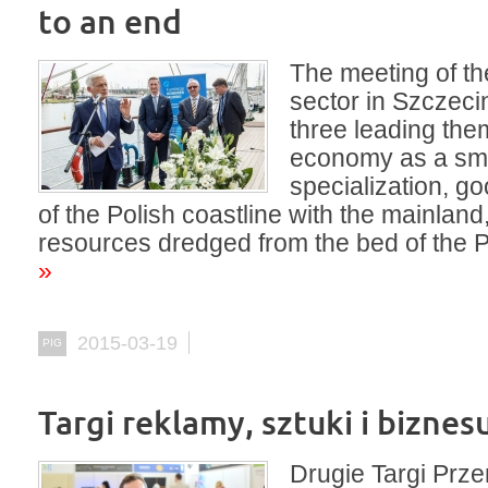
to an end
The meeting of t
sector in Szczeci
three leading the
economy as a sm
specialization, g
of the Polish coastline with the mainland
resources dredged from the bed of the 
»
2015-03-19
PIG
Targi reklamy, sztuki i biznes
Drugie Targi Prz