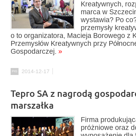
Kreatywnych, roz
marca w Szczecini
wystawia? Po co?
przemysły kreaty
o to organizatora, Macieja Borowego z K
Przemysłów Kreatywnych przy Północne
Gospodarczej.
»
2014-12-17
PIG
Tepro SA z nagrodą gospodar
marszałka
Firma produkując
próżniowe oraz d
wyposażenie dla 