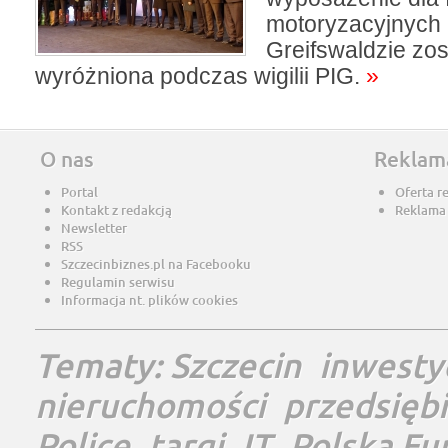
motoryzacyjnych 
Greifswaldzie zos
wyróżniona podczas wigilii PIG.
»
O nas
Reklam
Portal
Oferta r
Kontakt z redakcją
Reklama
Newsletter
RSS
Szczecinbiznes.pl na Facebooku
Regulamin serwisu
Informacja nt. plików cookies
Tematy:
Szczecin
inwesty
nieruchomości
przedsięb
Police
targi
IT
Polska Fu