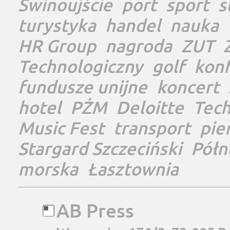
Świnoujście
port
sport
s
turystyka
handel
nauka
HR Group
nagroda
ZUT
Technologiczny
golf
konf
fundusze unijne
koncert
hotel
PŻM
Deloitte
Tec
Music Fest
transport
pie
Stargard Szczeciński
Półn
morska
Łasztownia
AB Press