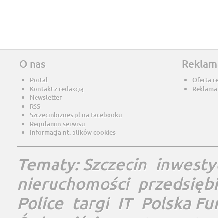
O nas
Reklam
Portal
Oferta r
Kontakt z redakcją
Reklama
Newsletter
RSS
Szczecinbiznes.pl na Facebooku
Regulamin serwisu
Informacja nt. plików cookies
Tematy:
Szczecin
inwesty
nieruchomości
przedsięb
Police
targi
IT
Polska Fu