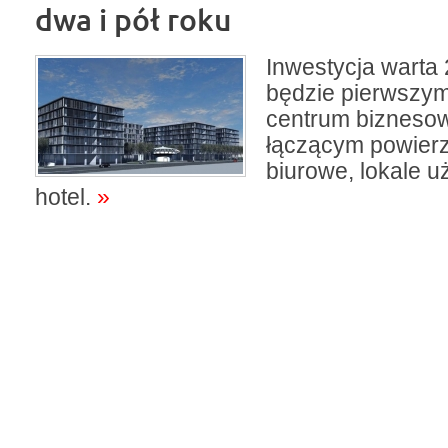
dwa i pół roku
Inwestycja warta 
będzie pierwszym
centrum biznesow
łączącym powier
biurowe, lokale 
hotel.
»