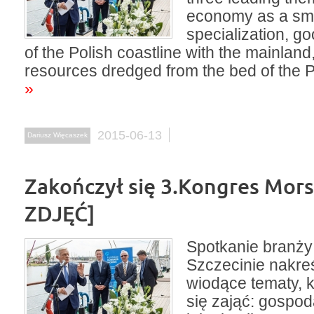
economy as a sm
specialization, g
of the Polish coastline with the mainland
resources dredged from the bed of the 
»
2015-06-13
Dariusz Więcaszek
Zakończył się 3.Kongres Mor
ZDJĘĆ]
Spotkanie branży
Szczecinie nakreśl
wiodące tematy, k
się zająć: gospo