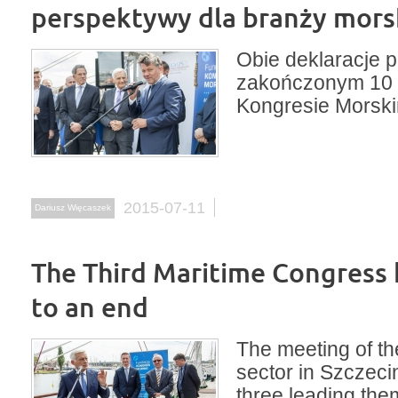
perspektywy dla branży mors
Obie deklaracje p
zakończonym 10 
Kongresie Morsk
2015-07-11
Dariusz Więcaszek
The Third Maritime Congress
to an end
The meeting of t
sector in Szczeci
three leading the