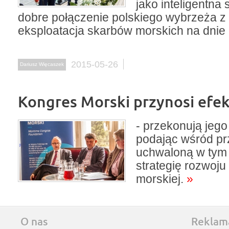
jako inteligentna 
dobre połączenie polskiego wybrzeża z 
eksploatacja skarbów morskich na dnie 
2015-05-26
Dariusz Więcaszek
Kongres Morski przynosi efe
- przekonują jego
podając wśród p
uchwaloną w tym
strategię rozwoju
morskiej.
»
O nas
Reklam