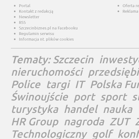
Portal
Oferta r
Kontakt z redakcją
Reklama
Newsletter
RSS
Szczecinbiznes.pl na Facebooku
Regulamin serwisu
Informacja nt. plików cookies
Tematy:
Szczecin
inwesty
nieruchomości
przedsięb
Police
targi
IT
Polska Fu
Świnoujście
port
sport
s
turystyka
handel
nauka
HR Group
nagroda
ZUT
Technologiczny
golf
konf