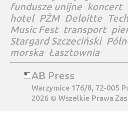
fundusze unijne
koncert
hotel
PŻM
Deloitte
Tec
Music Fest
transport
pie
Stargard Szczeciński
Półn
morska
Łasztownia
AB Press
Warzymice 176/8, 72-005 P
2026 © Wszelkie Prawa Zas