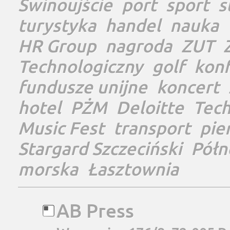
Świnoujście
port
sport
s
turystyka
handel
nauka
HR Group
nagroda
ZUT
Technologiczny
golf
konf
fundusze unijne
koncert
hotel
PŻM
Deloitte
Tec
Music Fest
transport
pie
Stargard Szczeciński
Półn
morska
Łasztownia
AB Press