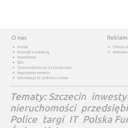
O nas
Reklam
Portal
Oferta r
Kontakt z redakcją
Reklama
Newsletter
RSS
Szczecinbiznes.pl na Facebooku
Regulamin serwisu
Informacja nt. plików cookies
Tematy:
Szczecin
inwesty
nieruchomości
przedsięb
Police
targi
IT
Polska Fu