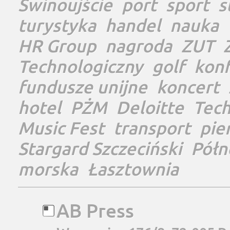
Świnoujście
port
sport
s
turystyka
handel
nauka
HR Group
nagroda
ZUT
Technologiczny
golf
konf
fundusze unijne
koncert
hotel
PŻM
Deloitte
Tec
Music Fest
transport
pie
Stargard Szczeciński
Półn
morska
Łasztownia
AB Press