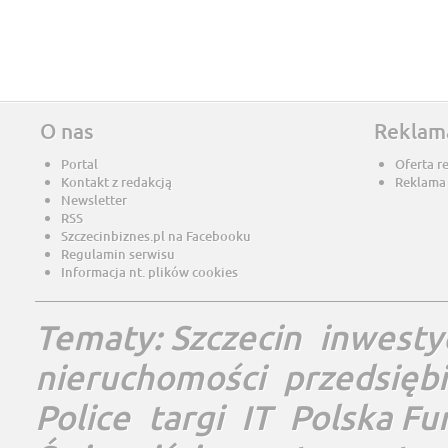
O nas
Reklam
Portal
Oferta r
Kontakt z redakcją
Reklama
Newsletter
RSS
Szczecinbiznes.pl na Facebooku
Regulamin serwisu
Informacja nt. plików cookies
Tematy:
Szczecin
inwesty
nieruchomości
przedsięb
Police
targi
IT
Polska Fu