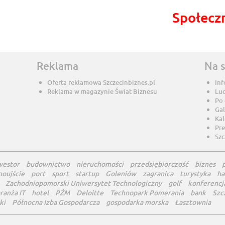
Społecz
Reklama
Na 
Oferta reklamowa Szczecinbiznes.pl
Inf
Reklama w magazynie Świat Biznesu
Lu
Po
Gal
Ka
Pre
Szc
westor
budownictwo
nieruchomości
przedsiębiorczość
biznes
noujście
port
sport
startup
Goleniów
zagranica
turystyka
ha
Zachodniopomorski Uniwersytet Technologiczny
golf
konferencj
ranża IT
hotel
PŻM
Deloitte
Technopark Pomerania
bank
Szc
ki
Północna Izba Gospodarcza
gospodarka morska
Łasztownia