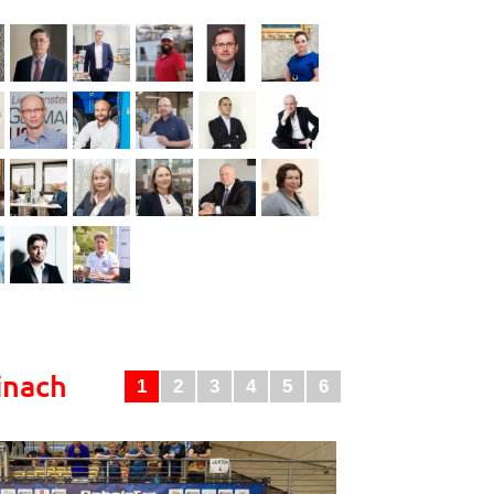
inach
1
2
3
4
5
6