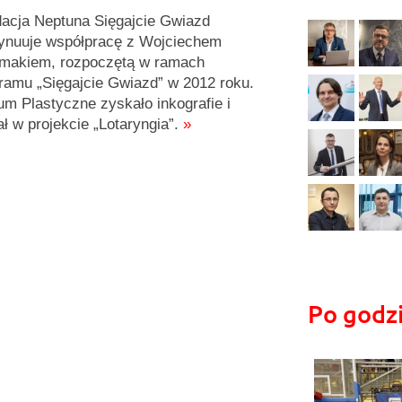
acja Neptuna Sięgajcie Gwiazd
ynuuje współpracę z Wojciechem
makiem, rozpoczętą w ramach
ramu „Sięgajcie Gwiazd” w 2012 roku.
um Plastyczne zyskało inkografie i
ał w projekcie „Lotaryngia”.
»
Po godz