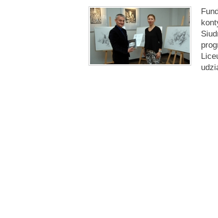
Fund
kont
Siud
prog
Lice
udzi