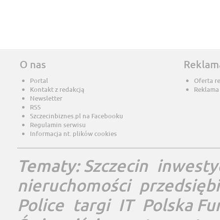
O nas
Reklam
Portal
Oferta r
Kontakt z redakcją
Reklama
Newsletter
RSS
Szczecinbiznes.pl na Facebooku
Regulamin serwisu
Informacja nt. plików cookies
Tematy:
Szczecin
inwesty
nieruchomości
przedsięb
Police
targi
IT
Polska Fu