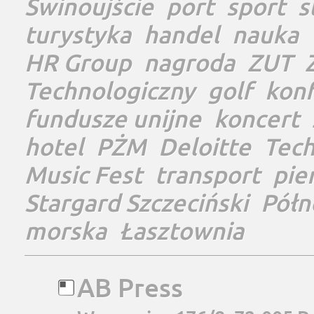
Świnoujście
port
sport
s
turystyka
handel
nauka
HR Group
nagroda
ZUT
Technologiczny
golf
konf
fundusze unijne
koncert
hotel
PŻM
Deloitte
Tec
Music Fest
transport
pie
Stargard Szczeciński
Półn
morska
Łasztownia
AB Press