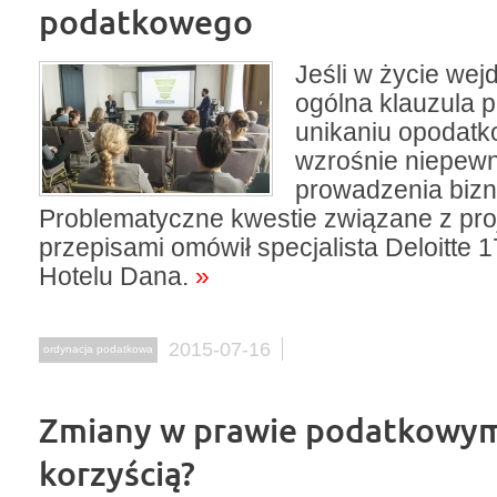
podatkowego
Jeśli w życie wejd
ogólna klauzula 
unikaniu opodatk
wzrośnie niepew
prowadzenia bizn
Problematyczne kwestie związane z pr
przepisami omówił specjalista Deloitte 
Hotelu Dana.
»
2015-07-16
ordynacja podatkowa
Zmiany w prawie podatkowym 
korzyścią?