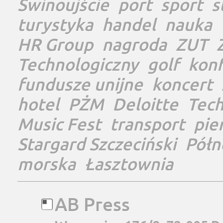
Świnoujście
port
sport
s
turystyka
handel
nauka
HR Group
nagroda
ZUT
Technologiczny
golf
konf
fundusze unijne
koncert
hotel
PŻM
Deloitte
Tec
Music Fest
transport
pie
Stargard Szczeciński
Półn
morska
Łasztownia
AB Press