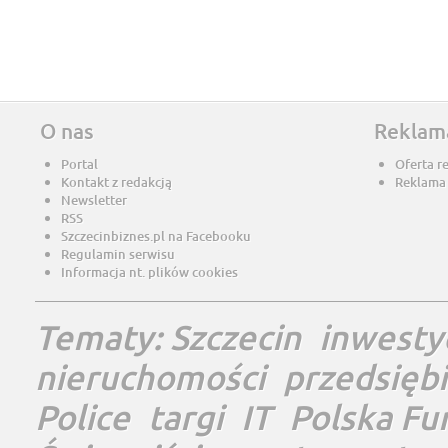
O nas
Reklam
Portal
Oferta r
Kontakt z redakcją
Reklama
Newsletter
RSS
Szczecinbiznes.pl na Facebooku
Regulamin serwisu
Informacja nt. plików cookies
Tematy:
Szczecin
inwesty
nieruchomości
przedsięb
Police
targi
IT
Polska Fu