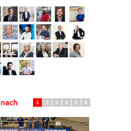
inach
1
2
3
4
5
6