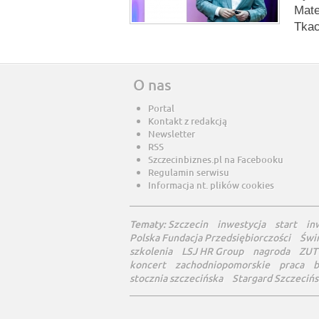
Mate
Tkac
O nas
Portal
Kontakt z redakcją
Newsletter
RSS
Szczecinbiznes.pl na Facebooku
Regulamin serwisu
Informacja nt. plików cookies
Tematy:
Szczecin
inwestycja
start
in
Polska Fundacja Przedsiębiorczości
Świ
szkolenia
LSJ HR Group
nagroda
ZUT
koncert
zachodniopomorskie
praca
b
stocznia szczecińska
Stargard Szczecińs