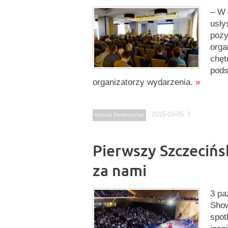
– W 
usły
pozy
orga
chęt
pods
organizatorzy wydarzenia.
»
2015-10-05
Konrad Dembczyński
Pierwszy Szczecińsk
za nami
3 pa
Show
spot