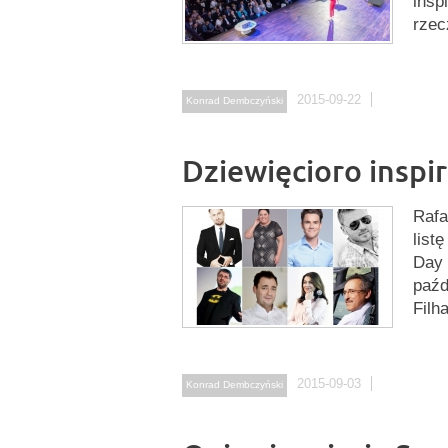
insp
rzec
2015-09-22
Konrad Dembczyński
Dziewięcioro inspir
Rafa
list
Day 
paźd
Filh
2015-09-03
Konrad Dembczyński