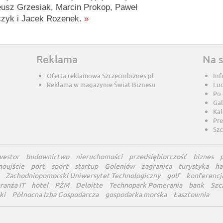
usz Grzesiak, Marcin Prokop, Paweł
zyk i Jacek Rozenek.
»
Reklama
Na 
Oferta reklamowa Szczecinbiznes.pl
Inf
Reklama w magazynie Świat Biznesu
Lu
Po
Gal
Ka
Pre
Szc
westor
budownictwo
nieruchomości
przedsiębiorczość
biznes
noujście
port
sport
startup
Goleniów
zagranica
turystyka
ha
Zachodniopomorski Uniwersytet Technologiczny
golf
konferencj
ranża IT
hotel
PŻM
Deloitte
Technopark Pomerania
bank
Szc
ki
Północna Izba Gospodarcza
gospodarka morska
Łasztownia