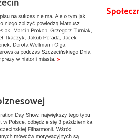
zecin
Społecz
pisu na sukces nie ma. Ale o tym jak
do niego zbliżyć powiedzą Mateusz
siak, Marcin Prokop, Grzegorz Turniak,
ł Tkaczyk, Jakub Porada, Jacek
nek, Dorota Wellman i Olga
erowska podczas Szczecińskiego Dnia
mprezy w historii miasta.
»
 biznesowej
iration Day Show, największy tego typu
t w Polsce, odbędzie się 3 października
czecińskiej Filharmonii. Wśród
itnych mówców motywacyjnych są