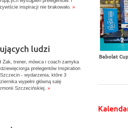
irujących wystąpień prelegentów. I
zywiście inspiracji nie brakowało.
»
ujących ludzi
Babolat Cup 
ł Żak, trener, mówca i coach zamyka
ę dziewięciorga prelegentów Inspiration
Szczecin - wydarzenia, które 3
ziernika wypełni główną salę
armonii Szczecińskiej.
»
Kalenda