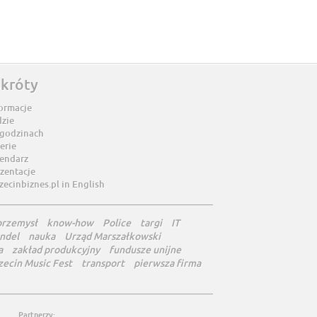
skróty
ormacje
dzie
 godzinach
erie
lendarz
zentacje
zecinbiznes.pl in English
przemysł
know-how
Police
targi
IT
ndel
nauka
Urząd Marszałkowski
a
zakład produkcyjny
fundusze unijne
zecin Music Fest
transport
pierwsza firma
Partnerzy: