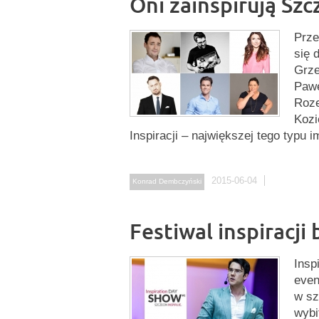
Oni zainspirują Szc
Prze
się 
Grze
Pawe
Roze
Kozi
Inspiracji – największej tego typu i
2015-06-04
Konrad Dembczyński
Festiwal inspiracji
Insp
even
w sz
wyb