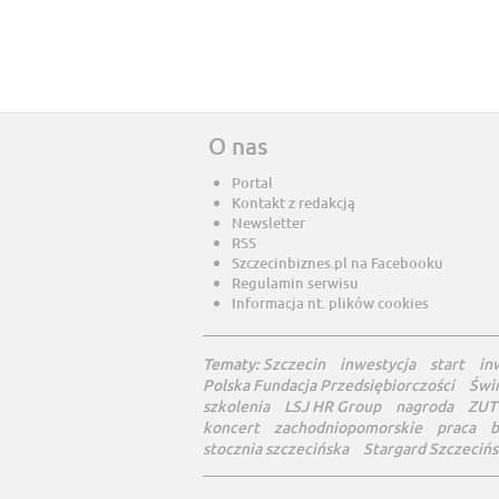
O nas
Portal
Kontakt z redakcją
Newsletter
RSS
Szczecinbiznes.pl na Facebooku
Regulamin serwisu
Informacja nt. plików cookies
Tematy:
Szczecin
inwestycja
start
in
Polska Fundacja Przedsiębiorczości
Świ
szkolenia
LSJ HR Group
nagroda
ZUT
koncert
zachodniopomorskie
praca
b
stocznia szczecińska
Stargard Szczecińs