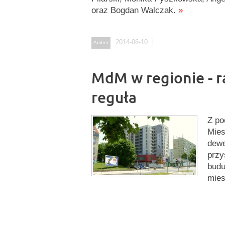
oraz Bogdan Walczak.
»
2014-06-10
Amber
MdM w regionie - r
reguła
Z po
Mies
dewe
przy
budu
mies