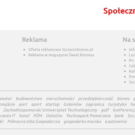
Społecz
Reklama
Na 
Oferta reklamowa Szczecinbiznes.pl
Inf
Reklama w magazynie Świat Biznesu
Lu
Po
Gal
Ka
Pre
Szc
westor
budownictwo
nieruchomości
przedsiębiorczość
biznes
noujście
port
sport
startup
Goleniów
zagranica
turystyka
ha
Zachodniopomorski Uniwersytet Technologiczny
golf
konferencj
ranża IT
hotel
PŻM
Deloitte
Technopark Pomerania
bank
Szc
ki
Północna Izba Gospodarcza
gospodarka morska
Łasztownia