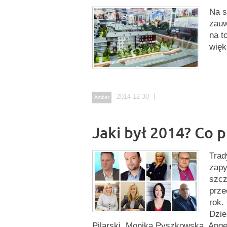
Na s
zauw
na t
więk
2014-12-30
Amber
Jaki był 2014? Co 
Trad
zapy
szcz
prze
rok.
Dzie
Pilarski, Monika Pyszkowska, Ang