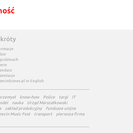
ność
skróty
ormacje
dzie
 godzinach
erie
lendarz
zentacje
zecinbiznes.pl in English
przemysł
know-how
Police
targi
IT
ndel
nauka
Urząd Marszałkowski
a
zakład produkcyjny
fundusze unijne
zecin Music Fest
transport
pierwsza firma