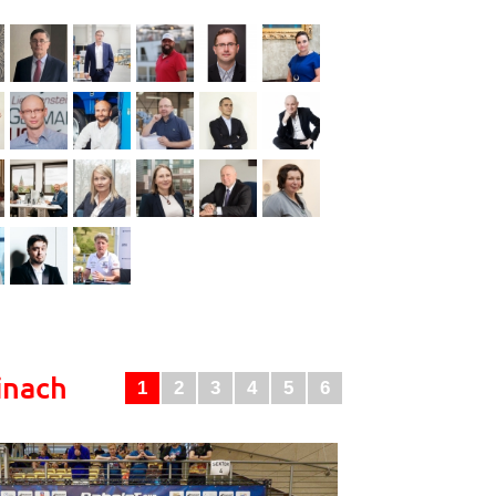
inach
1
2
3
4
5
6