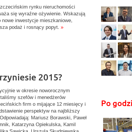
zczecińskim rynku nieruchomości
aża się wyraźne ożywienie. Wskazują
o nowe inwestycje mieszkaniowe,
sza podaż i rosnący popyt.
»
przyniesie 2015?
ycyjnie w okresie noworocznym
taliśmy szefów i menedżerów
Po godz
ecińskich firm o mijające 12 miesięcy i
dstawienie perspektyw na najbliższy
 Odpowiadają: Mariusz Borawski, Paweł
nnik, Katarzyna Opiekulska, Kamil
elika Sawicka, Urszula Skudniewska