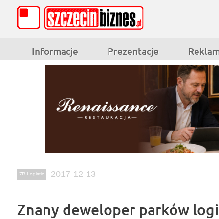
Informacje
Prezentacje
Rekla
2017-12-13
7R Logistic
Znany deweloper parków logi