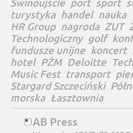
Świnoujście
port
sport
s
turystyka
handel
nauka
HR Group
nagroda
ZUT
Technologiczny
golf
konf
fundusze unijne
koncert
hotel
PŻM
Deloitte
Tec
Music Fest
transport
pie
Stargard Szczeciński
Półn
morska
Łasztownia
AB Press