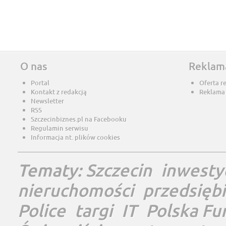
O nas
Reklam
Portal
Oferta r
Kontakt z redakcją
Reklama
Newsletter
RSS
Szczecinbiznes.pl na Facebooku
Regulamin serwisu
Informacja nt. plików cookies
Tematy:
Szczecin
inwesty
nieruchomości
przedsięb
Police
targi
IT
Polska Fu