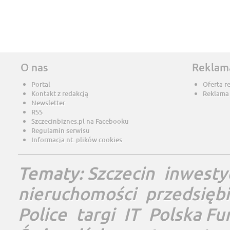
O nas
Reklam
Portal
Oferta r
Kontakt z redakcją
Reklama
Newsletter
RSS
Szczecinbiznes.pl na Facebooku
Regulamin serwisu
Informacja nt. plików cookies
Tematy:
Szczecin
inwesty
nieruchomości
przedsięb
Police
targi
IT
Polska Fu