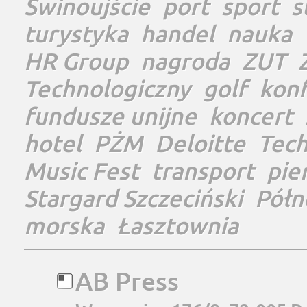
Świnoujście
port
sport
s
turystyka
handel
nauka
HR Group
nagroda
ZUT
Technologiczny
golf
konf
fundusze unijne
koncert
hotel
PŻM
Deloitte
Tec
Music Fest
transport
pie
Stargard Szczeciński
Półn
morska
Łasztownia
AB Press