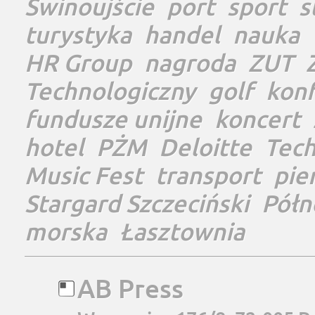
Świnoujście
port
sport
s
turystyka
handel
nauka
HR Group
nagroda
ZUT
Technologiczny
golf
konf
fundusze unijne
koncert
hotel
PŻM
Deloitte
Tec
Music Fest
transport
pie
Stargard Szczeciński
Półn
morska
Łasztownia
AB Press