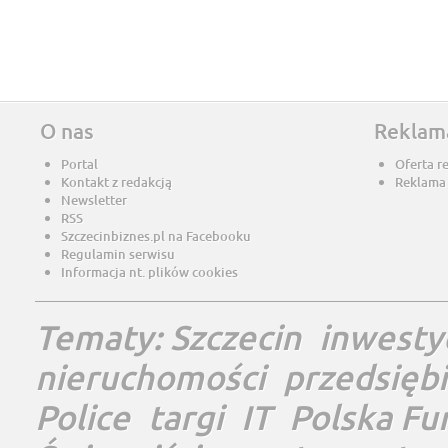
O nas
Reklam
Portal
Oferta r
Kontakt z redakcją
Reklama
Newsletter
RSS
Szczecinbiznes.pl na Facebooku
Regulamin serwisu
Informacja nt. plików cookies
Tematy:
Szczecin
inwesty
nieruchomości
przedsięb
Police
targi
IT
Polska Fu