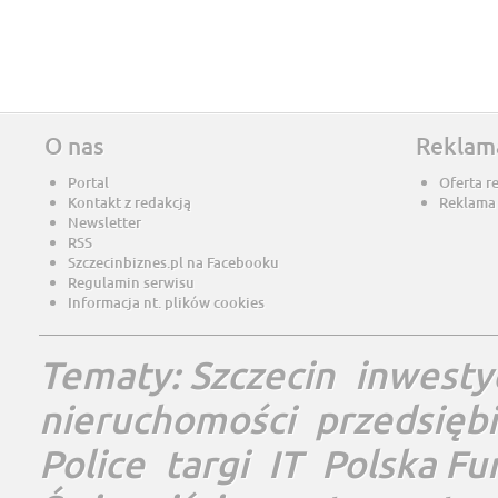
O nas
Reklam
Portal
Oferta r
Kontakt z redakcją
Reklama
Newsletter
RSS
Szczecinbiznes.pl na Facebooku
Regulamin serwisu
Informacja nt. plików cookies
Tematy:
Szczecin
inwesty
nieruchomości
przedsięb
Police
targi
IT
Polska Fu