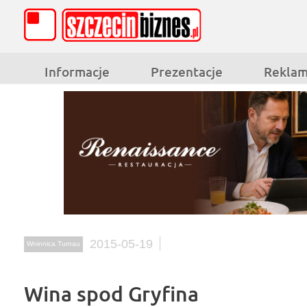
Informacje
Prezentacje
Rekla
2015-05-19
Wninnica Turnau
Wina spod Gryfina