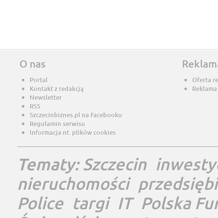
O nas
Reklam
Portal
Oferta r
Kontakt z redakcją
Reklama
Newsletter
RSS
Szczecinbiznes.pl na Facebooku
Regulamin serwisu
Informacja nt. plików cookies
Tematy:
Szczecin
inwesty
nieruchomości
przedsięb
Police
targi
IT
Polska Fu