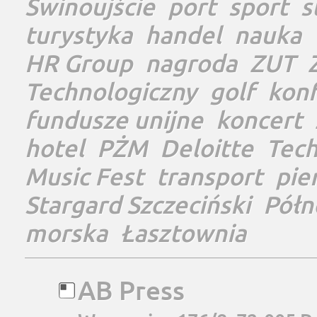
Świnoujście
port
sport
s
turystyka
handel
nauka
HR Group
nagroda
ZUT
Technologiczny
golf
konf
fundusze unijne
koncert
hotel
PŻM
Deloitte
Tec
Music Fest
transport
pie
Stargard Szczeciński
Półn
morska
Łasztownia
AB Press