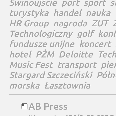
Świnoujście
port
sport
s
turystyka
handel
nauka
HR Group
nagroda
ZUT
Technologiczny
golf
konf
fundusze unijne
koncert
hotel
PŻM
Deloitte
Tec
Music Fest
transport
pie
Stargard Szczeciński
Półn
morska
Łasztownia
AB Press