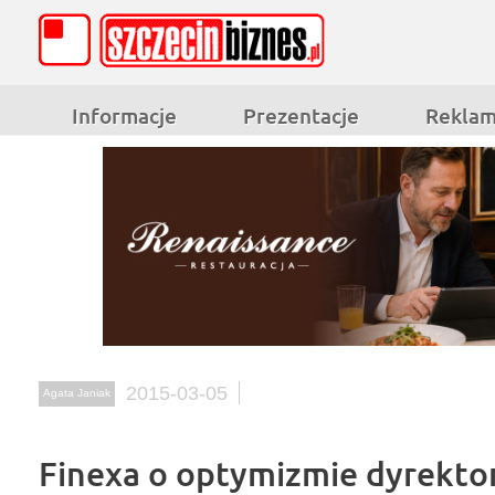
Informacje
Prezentacje
Rekla
2015-03-05
Agata Janiak
Finexa o optymizmie dyrekt