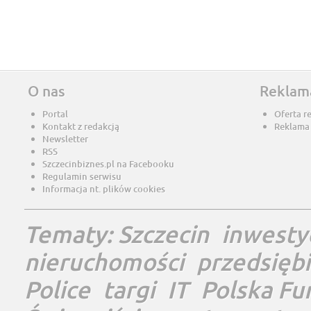
O nas
Reklam
Portal
Oferta r
Kontakt z redakcją
Reklama
Newsletter
RSS
Szczecinbiznes.pl na Facebooku
Regulamin serwisu
Informacja nt. plików cookies
Tematy:
Szczecin
inwesty
nieruchomości
przedsięb
Police
targi
IT
Polska Fu