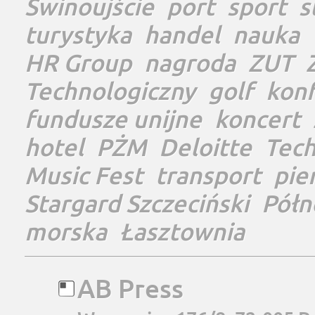
Świnoujście
port
sport
s
turystyka
handel
nauka
HR Group
nagroda
ZUT
Technologiczny
golf
konf
fundusze unijne
koncert
hotel
PŻM
Deloitte
Tec
Music Fest
transport
pie
Stargard Szczeciński
Półn
morska
Łasztownia
AB Press