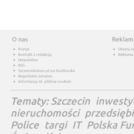
O nas
Reklam
Portal
Oferta r
Kontakt z redakcją
Reklama
Newsletter
RSS
Szczecinbiznes.pl na Facebooku
Regulamin serwisu
Informacja nt. plików cookies
Tematy:
Szczecin
inwesty
nieruchomości
przedsięb
Police
targi
IT
Polska Fu