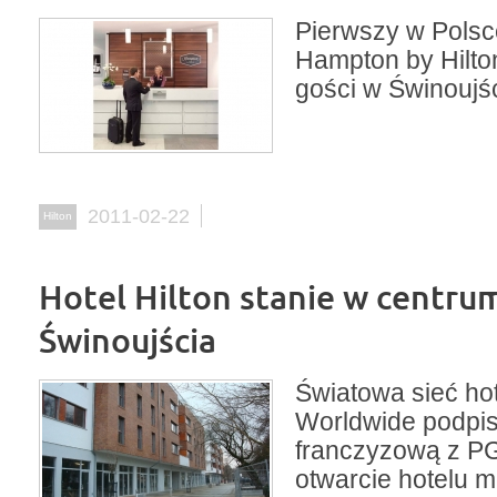
Pierwszy w Polsce
Hampton by Hilto
gości w Świnoujśc
2011-02-22
Hilton
Hotel Hilton stanie w centru
Świnoujścia
Światowa sieć hote
Worldwide podpi
franczyzową z P
otwarcie hotelu 