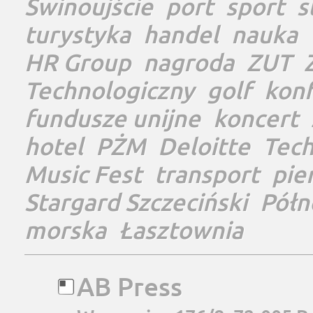
Świnoujście
port
sport
s
turystyka
handel
nauka
HR Group
nagroda
ZUT
Technologiczny
golf
konf
fundusze unijne
koncert
hotel
PŻM
Deloitte
Tec
Music Fest
transport
pie
Stargard Szczeciński
Półn
morska
Łasztownia
AB Press