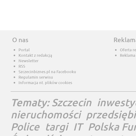
O nas
Reklam
Portal
Oferta r
Kontakt z redakcją
Reklama
Newsletter
RSS
Szczecinbiznes.pl na Facebooku
Regulamin serwisu
Informacja nt. plików cookies
Tematy:
Szczecin
inwesty
nieruchomości
przedsięb
Police
targi
IT
Polska Fu