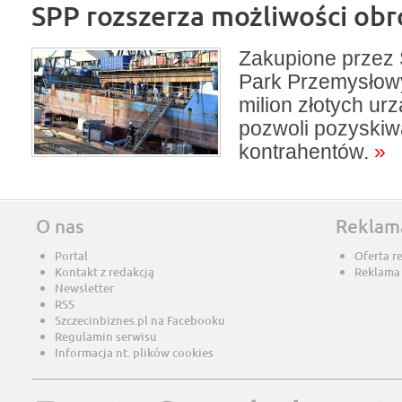
SPP rozszerza możliwości obró
Zakupione przez 
Park Przemysłow
milion złotych ur
pozwoli pozyski
kontrahentów.
»
O nas
Reklam
Portal
Oferta r
Kontakt z redakcją
Reklama
Newsletter
RSS
Szczecinbiznes.pl na Facebooku
Regulamin serwisu
Informacja nt. plików cookies