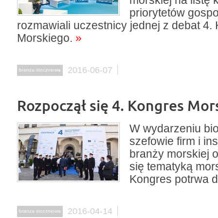
morskiej na listę
priorytetów gosp
rozmawiali uczestnicy jednej z debat 4.
Morskiego.
»
2016-06-07
branża stoczniowa
Rozpoczął się 4. Kongres Mor
W wydarzeniu bio
szefowie firm i ins
branży morskiej 
się tematyką mors
Kongres potrwa d
2016-04-14
branża stoczniowa