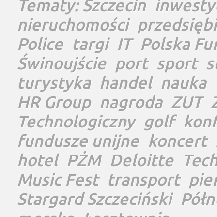
Tematy:
Szczecin
inwesty
nieruchomości
przedsięb
Police
targi
IT
Polska Fu
Świnoujście
port
sport
s
turystyka
handel
nauka
HR Group
nagroda
ZUT
Technologiczny
golf
konf
fundusze unijne
koncert
hotel
PŻM
Deloitte
Tec
Music Fest
transport
pie
Stargard Szczeciński
Półn