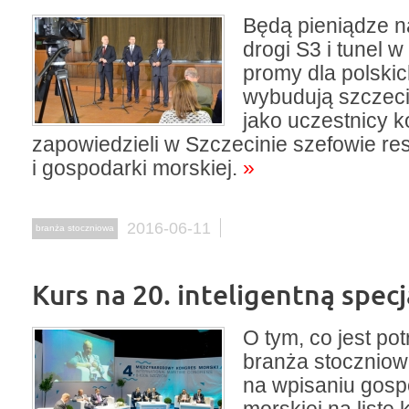
Będą pieniądze 
drogi S3 i tunel w
promy dla polski
wybudują szczeci
jako uczestnicy k
zapowiedzieli w Szczecinie szefowie re
i gospodarki morskiej.
»
2016-06-11
branża stoczniowa
Kurs na 20. inteligentną specj
O tym, co jest po
branża stoczniow
na wpisaniu gosp