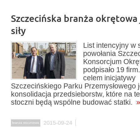
Szczecińska branża okrętowa
siły
List intencyjny w
powołania Szczec
Konsorcjum Okr
podpisało 19 fir
celem inicjatywy
Szczecińskiego Parku Przemysłowego j
konsolidacja przedsieborstw, które na t
stoczni będą wspólne budować statki.
2015-09-24
branża stoczniowa