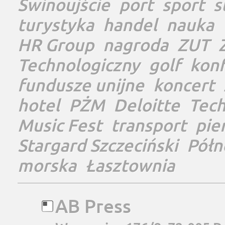
Świnoujście
port
sport
s
turystyka
handel
nauka
HR Group
nagroda
ZUT
Technologiczny
golf
konf
fundusze unijne
koncert
hotel
PŻM
Deloitte
Tec
Music Fest
transport
pie
Stargard Szczeciński
Półn
morska
Łasztownia
AB Press