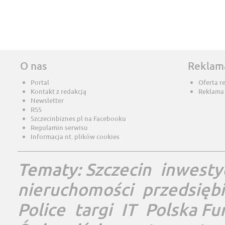
O nas
Reklam
Portal
Oferta r
Kontakt z redakcją
Reklama
Newsletter
RSS
Szczecinbiznes.pl na Facebooku
Regulamin serwisu
Informacja nt. plików cookies
Tematy:
Szczecin
inwesty
nieruchomości
przedsięb
Police
targi
IT
Polska Fu